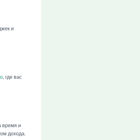
джек и
но
, где вас
а время и
ком дохода.