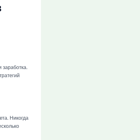
в
 заработка.
тратегий
та. Никогда
есколько