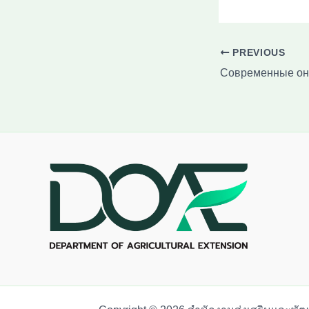
PREVIOUS