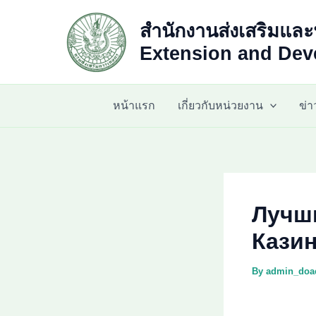
Skip
สำนักงานส่งเสริมและ
to
content
Extension and Deve
หน้าแรก
เกี่ยวกับหน่วยงาน
ข่
Лучши
Кази
By
admin_do