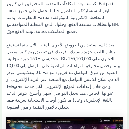
نكتشف بعد المكافآت المقدمة للمحترفين في كازينو Fairpari
Local. تابعونا، سنشارككم التفاصيل حالما نحصل على جميع
المعلومات. يدعم Fairpari المحافظ الإلكترونية الموثوقة،
والبطاقات مسبقة الدفع، وحلول الدفع المحلية المتوافقة مع BN.
جميع المعاملات مجانية، ويتم الدفع فورًا.
بعد ذلك، استفد من العروض الأخرى المتاحة الآن بينما تستمتع
بإثارة اللعب وتزيد رصيدك وفرصك في تحقيق ربح كبير. يحصل
اللاعبون على 195,100,000 تاكا بنغلاديشي + 150 دورة مجانية،
بينما يحصل محترفو المراهنات الرياضية على ما يصل إلى 13,000
تاكا بنغلاديشي. توفر Fairpari العديد من طرق التواصل مع فريق
الدعم. يمكن للاعبين التواصل مع المنصة عبر البريد الإلكتروني أو
Telegram أو من خلال إعدادات الموقع الإلكتروني. لكل خدمة
عنوانها الخاص، مما يجعل التواصل أسهل وأسرع. يتوفر الدعم
باللغة الإنجليزية، وعادةً ما تكون أوقات الاستجابة سريعة فيما
يتعلق بالأمور التقنية وأمور العضوية.