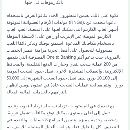
الكازينوهات في حلها.
علاوة على ذلك، يضمن المطورون الجدد تكافؤ الفرص باستخدام
مولدات الأرقام العشوائية الموثوقة (RNGs). دعونا نتحدث عن
أشهر ألعاب الكازينو التي يمكنك لعبها على المنصة. العب ألعاب
الكازينو المؤهلة عبر الإنترنت أو راهن على الأنشطة المؤهلة
باستخدام مكافأتك المدعوة. استمتع بوقتك وتذكر دائمًا اللعب
بمسؤولية للحصول على أفضل تجربة مراهنة. تتميز الخدمات
المصرفية التي يقدمها One to Banking بالمرونة، حيث تدعم أكثر
من 200 عملية سحب نقدي وخيارات الدفع التقليدية، والمحافظ
الإلكترونية، والعملات المشفرة الأخرى. تصل حدود السحب اليومية
إلى 10,100 يورو، بينما تصل حدود السحب الشهرية إلى 50,000
يورو – وتتم معالجة عمليات السحب عادةً في غضون يومين لإظهار
التزامهم بالخدمات المالية الفعالة.
مع تقدمك في المستويات، تزداد نسبة استرداد النقود، وعندما
تصل إلى أعلى مستوى، يمكنك توقع مكافآت تشمل عروضًا
شخصية وخدمة مميزة. يتضمن البرنامج 8 حسابات، وللتقدم في
التصنيف، كل ما عليك فعله هو لعب ألعابك المفضلة. للأسف، لم