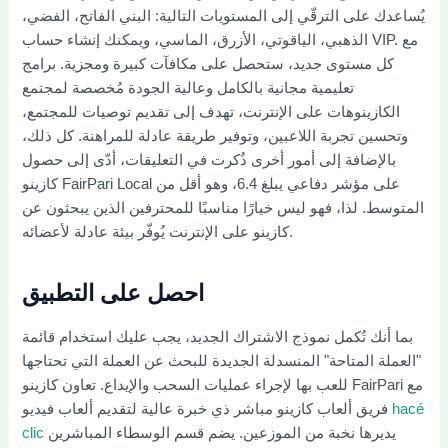
يُساعدك على الترقّي إلى المستويات التالية: البني الفاتح، الفضي،
الذهبي، الياقوتي، الأزرق، الماسي، ويمكنك إنشاء حساب VIP. مع
كل مستوى جديد، ستحصل على مكافآت كبيرة ومجزية. برامج
تعليمية مجانية بالكامل وعالية الجودة مُخصصة لمجتمع
الكازينوهات على الإنترنت، تهدف إلى تقديم توصيات للمجتمع،
وتحسين تجربة اللاعبين، وتوفير طريقة عادلة للمراهنة.
كل ذلك،
بالإضافة إلى أمور أخرى ذُكرت في التعليقات، أدّى إلى حصول
كازينو FairPari Local على مؤشر دفاعي يبلغ 6.4، وهو أقل من
المتوسط. لذا، فهو ليس خيارًا مناسبًا للمحترفين الذين يبحثون عن
كازينو على الإنترنت يُوفّر بيئة عادلة لأعضائه.
احصل على التطبيق
بما أنك تُكمل نموذج الاشتراك الجديد، يجب عليك استخدام قائمة
"العملة المتاحة" المنسدلة الجديدة للبحث عن العملة التي تحتاجها
للعب بها لإجراء عمليات السحب والإيداع. تعاون كازينو FairPari مع
hacé
فريق ألعاب كازينو مباشر ذي خبرة عالية لتقديم ألعاب فيديو
يديرها نخبة من الموزعين. يضم قسم الوسطاء المباشرين
clic