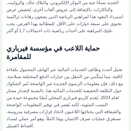
الجديد نسخًا حية من البوكر الإلكتروني، والبلاك جاك، والروليت،
والباكارات، بالإضافة إلى عروض ألعاب أخرى. يُخصص عرض
استرداد النقود هذا لمراهني الرياضة الذين يضعون رهانات تراكمية
تحتوي على سبعة خيارات على الأقل. للمطالبة بهذا العرض، يجب
عليك المراهنة على أحداث رياضية ذات احتمالات 1.7 أو أكثر.
حماية اللاعب في مؤسسة فيرباري
للمقامرة
تعمل أحدث وظائف الخدمات المالية عبر الهاتف المحمول بكفاءة
كافية، مما يُمكّنني من التنقل بين خيارات الدفع المختلفة بسلاسة.
مع ذلك، فإن معلومات الرسوم الجديدة غير الواضحة تُثير الشكوك
حول التكلفة الحقيقية للخدمات المالية هنا. بالنسبة لإصدار ممتاز
لعام 2024، يُقدم كازينو فيرباري المحلي أيضًا مجموعة جيدة من
النسب المئوية، لكنه يُقصر في توفير المعلومات الواضحة
والشفافة التي يحتاجها اللاعبون لاتخاذ قرارات مصرفية مدروسة.
تستغرق عمليات صرف الائتمان يومًا كاملاً، وهو أمر عملي لسداد
أقساط الفينيل.