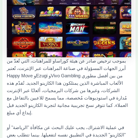
بموجب ترخيص صادر عن هيئة كوراساو للمراهنات، التي تُعدّ من
أبرز الجهات المسؤولة في صناعة المراهنات عبر الإنترنت، تُعتبر
Happy Move وEzugi وVivo Gambling من بين أفضل مطوري
الألعاب المباشرة الذين يمتلكون هذا الكازينو الجديد. تُقدّم هذه
الشركات، وغيرها من شركات البرمجيات، ألعابًا عبر الإنترنت
مُدارة في استوديوهات مُخصصة، مما يسمح للاعبين بالتفاعل مع
العملاء. كما تتوفر نسخ تجريبية مجانية لتجربة الكازينو الجديد قبل
إيداع أي مبلغ.
في عملية الاشتراك، يجب عليك البحث عن مكافأة "الرياضة" أو
"الكازينو" الجديدة في التطبيق نفسه لتفعيلها. بينما تتطلب بعض