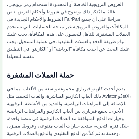
العروض الترويجية الخاصة أو المحدودة استخدام رمز ترويجي،
غالبًا ما يُذكر ذلك بوضوح في شروط وأحكام العرض. تنص
الشروط والأحكام الجديدة في FairPari صراحةً على أن جميع
المكافآت والعروض الترويجية غير متاحة للحسابات التي تستخدم
العملات المشفرة. للتأهل للحصول على هذه المكافأة، يجب عليك
اتباع طريقة الدفع بالعملات التقليدية. في عملية التسجيل، يجب
عليك البحث عن أحدث مكافأة "الرياضة" أو "الكازينو" في التطبيق
نفسه لتفعيلها.
حملة العملات المشفرة
يقدم أحدث كازينو فيرباري مجموعة واسعة من الألعاب، بما في
ذلك ألعاب الكازينو المباشرة، وألعاب التجميد مثل Aviator وJetX،
بالإضافة إلى المراهنات الرياضية، والعديد من الأنشطة الترفيهية
الأخرى. يجمع فيرباري بين ألعاب الكازينو والمراهنات الرياضية
وخيارات الدفع المتوافقة مع العملات الرقمية في منصة واحدة.
خلال فترة التجربة، ستجد خيارات ألعاب متنوعة، وعروضًا مميزة،
وخدمة تدعم كلاً من الدفع التقليدي والدفع بالعملات الرقمية.