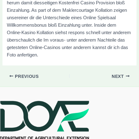
herum damit diesseitigen Kostenfrei Casino Provision bloß
Einzahlung. As part of dem Maklercourtage Kollation zeigen
unsereiner dir die Unterschiede eines Online Spielsaal
Willkommensbonus bloß Einzahlung unter. Inside dem
Online-Kasino Kollation siehst respons schnell unter anderem
überschaulich die Im voraus- unter anderem Nachteile das
getesteten Online-Casinos unter anderem kannst dir ich das
Foto anfertigen.
PREVIOUS
NEXT