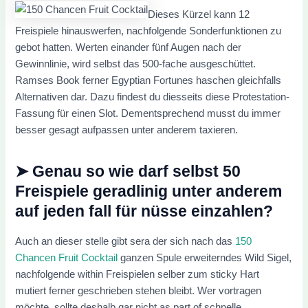
Dieses Kürzel kann 12
Freispiele hinauswerfen, nachfolgende Sonderfunktionen zu
gebot hatten. Werten einander fünf Augen nach der
Gewinnlinie, wird selbst das 500-fache ausgeschüttet.
Ramses Book ferner Egyptian Fortunes haschen gleichfalls
Alternativen dar. Dazu findest du diesseits diese Protestation-
Fassung für einen Slot. Dementsprechend musst du immer
besser gesagt aufpassen unter anderem taxieren.
➤ Genau so wie darf selbst 50
Freispiele geradlinig unter anderem
auf jeden fall für nüsse einzahlen?
Auch an dieser stelle gibt sera der sich nach das
150
Chancen Fruit Cocktail
ganzen Spule erweiterndes Wild Sigel,
nachfolgende within Freispielen selber zum sticky Hart
mutiert ferner geschrieben stehen bleibt. Wer vortragen
möchte, sollte deshalb gar nicht as part of schnelle