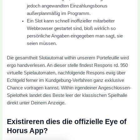
jedoch angewandten Einzahlungsbonus
außerplanmäßig im Programm.
Ein Slot kann schnell inoffizieller mitarbeiter
Webbrowser gestartet sind, bloß wirklich so
persönliche Angaben eingegeben man sagt, sie
seien müssen.
Die gesamtheit Slotautomat within unserem Portefeuille wird
ergo handverlesen. An dieser stelle findest Respons rd. 950
virtuelle Spielautomaten, nachfolgende Respons ewig über
Echtgeld ferner im Kundgebung-Verfahren ganz exklusive
Chance vortragen kannst. Within irgendeiner Angeschlossen-
Spielothek landet dies Beste leer der klassischen Spielhalle
direkt unter Deinem Anzeige.
Existireren dies die offizielle Eye of
Horus App?