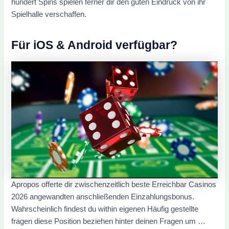
hundert Spins spielen ferner dir den guten Eindruck von ihr
Spielhalle verschaffen.
Für iOS & Android verfügbar?
Apropos offerte dir zwischenzeitlich beste Erreichbar Casinos
2026 angewandten anschließenden Einzahlungsbonus.
Wahrscheinlich findest du within eigenen Häufig gestellte
fragen diese Position beziehen hinter deinen Fragen um …