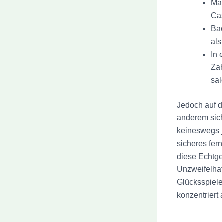
Man
Ca
Bac
als
In 
Za
sal
Jedoch auf d
anderem sich
keineswegs j
sicheres fer
diese Echtge
Unzweifelhaf
Glücksspiel
konzentriert