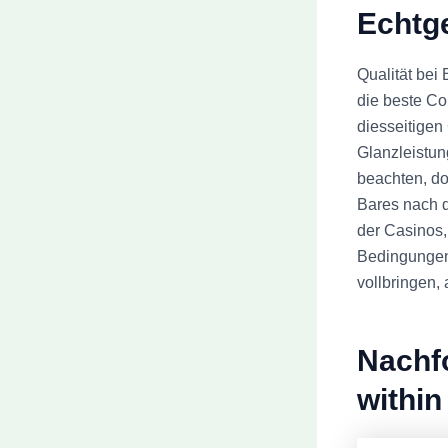
Echtge
Qualität bei
die beste Co
diesseitigen
Glanzleistun
beachten, do
Bares nach d
der Casinos,
Bedingungen 
vollbringen,
Nachfo
within