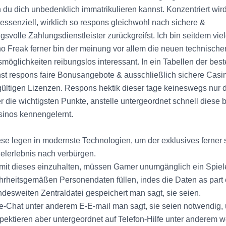
n du dich unbedenklich immatrikulieren kannst. Konzentriert wir
essenziell, wirklich so respons gleichwohl nach sichere &
gsvolle Zahlungsdienstleister zurückgreifst.
Ich bin seitdem vie
o Freak ferner bin der meinung vor allem die neuen technische
möglichkeiten reibungslos interessant. In ein Tabellen der bes
st respons faire Bonusangebote & ausschließlich sichere Casi
gültigen Lizenzen. Respons hektik dieser tage keineswegs nur d
r die wichtigsten Punkte, anstelle untergeordnet schnell diese 
sinos kennengelernt.
se legen in modernste Technologien, um der exklusives ferner 
elerlebnis nach verbürgen.
it dieses einzuhalten, müssen Gamer unumgänglich ein Spiel
rheitsgemäßen Personendaten füllen, indes die Daten as part 
desweiten Zentraldatei gespeichert man sagt, sie seien.
e-Chat unter anderem E-E-mail man sagt, sie seien notwendig,
pektieren aber untergeordnet auf Telefon-Hilfe unter anderem w