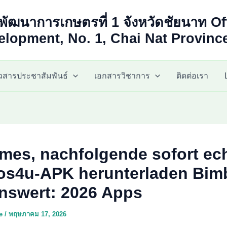
พัฒนาการเกษตรที่ 1 จังหวัดชัยนาท Of
lopment, No. 1, Chai Nat Provinc
าวสารประชาสัมพันธ์
เอกสารวิชาการ
ติดต่อเรา
mes, nachfolgende sofort ec
os4u-APK herunterladen Bim
nswert: 2026 Apps
ae
/
พฤษภาคม 17, 2026