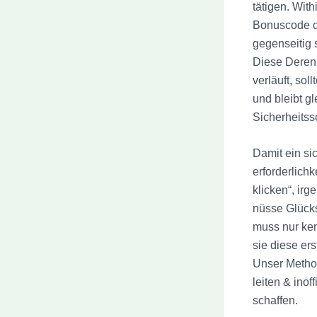
tätigen. Wit
Bonuscode di
gegenseitig 
Diese Deren
verläuft, so
und bleibt g
Sicherheitssc
Damit ein si
erforderlich
klicken“, irg
nüsse Glücks
muss nur ke
sie diese er
Unser Metho
leiten & inof
schaffen.