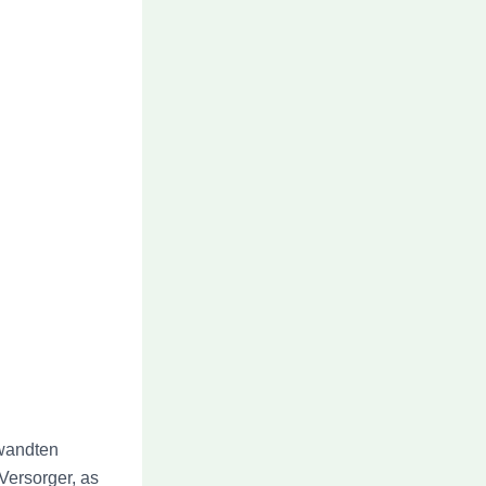
ewandten
Versorger, as