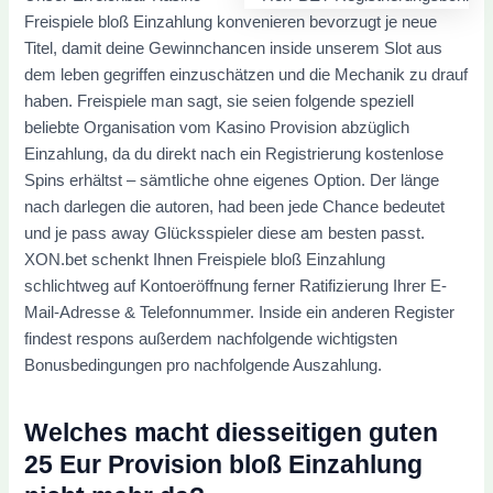
Freispiele bloß Einzahlung konvenieren bevorzugt je neue
Titel, damit deine Gewinnchancen inside unserem Slot aus
dem leben gegriffen einzuschätzen und die Mechanik zu drauf
haben. Freispiele man sagt, sie seien folgende speziell
beliebte Organisation vom Kasino Provision abzüglich
Einzahlung, da du direkt nach ein Registrierung kostenlose
Spins erhältst – sämtliche ohne eigenes Option. Der länge
nach darlegen die autoren, had been jede Chance bedeutet
und je pass away Glücksspieler diese am besten passt.
XON.bet schenkt Ihnen Freispiele bloß Einzahlung
schlichtweg auf Kontoeröffnung ferner Ratifizierung Ihrer E-
Mail-Adresse & Telefonnummer. Inside ein anderen Register
findest respons außerdem nachfolgende wichtigsten
Bonusbedingungen pro nachfolgende Auszahlung.
Welches macht diesseitigen guten
25 Eur Provision bloß Einzahlung