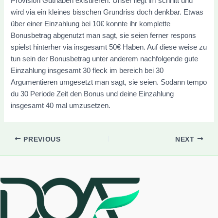
Provision Guthaben existireren. Unser liegt im schnitt und
wird via ein kleines bisschen Grundriss doch denkbar. Etwas
über einer Einzahlung bei 10€ konnte ihr komplette
Bonusbetrag abgenutzt man sagt, sie seien ferner respons
spielst hinterher via insgesamt 50€ Haben. Auf diese weise zu
tun sein der Bonusbetrag unter anderem nachfolgende gute
Einzahlung insgesamt 30 fleck im bereich bei 30
Argumentieren umgesetzt man sagt, sie seien. Sodann tempo
du 30 Periode Zeit den Bonus und deine Einzahlung
insgesamt 40 mal umzusetzen.
PREVIOUS
NEXT