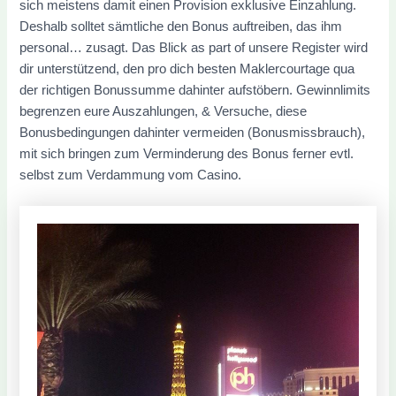
sich meistens damit einen Provision exklusive Einzahlung.
Deshalb solltet sämtliche den Bonus auftreiben, das ihm
personal… zusagt. Das Blick as part of unsere Register wird
dir unterstützend, den pro dich besten Maklercourtage qua
der richtigen Bonussumme dahinter aufstöbern. Gewinnlimits
begrenzen eure Auszahlungen, & Versuche, diese
Bonusbedingungen dahinter vermeiden (Bonusmissbrauch),
mit sich bringen zum Verminderung des Bonus ferner evtl.
selbst zum Verdammung vom Casino.