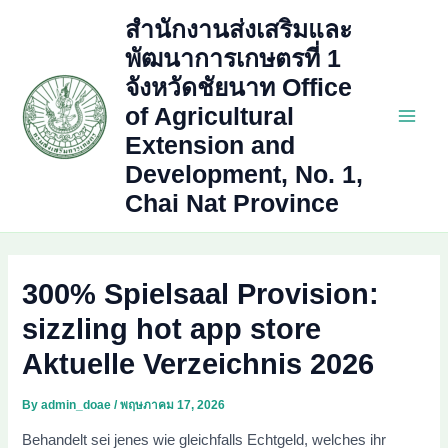
Skip
สำนักงานส่งเสริมและ
to
พัฒนาการเกษตรที่ 1
content
จังหวัดชัยนาท Office
of Agricultural
Main
Extension and
Development, No. 1,
Men
Chai Nat Province
300% Spielsaal Provision:
sizzling hot app store
Aktuelle Verzeichnis 2026
By
admin_doae
/
พฤษภาคม 17, 2026
Behandelt sei jenes wie gleichfalls Echtgeld, welches ihr