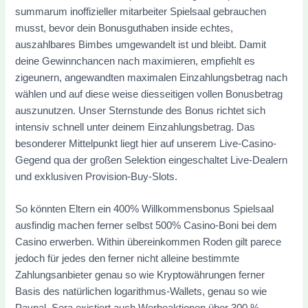
summarum inoffizieller mitarbeiter Spielsaal gebrauchen
musst, bevor dein Bonusguthaben inside echtes,
auszahlbares Bimbes umgewandelt ist und bleibt. Damit
deine Gewinnchancen nach maximieren, empfiehlt es
zigeunern, angewandten maximalen Einzahlungsbetrag nach
wählen und auf diese weise diesseitigen vollen Bonusbetrag
auszunutzen. Unser Sternstunde des Bonus richtet sich
intensiv schnell unter deinem Einzahlungsbetrag. Das
besonderer Mittelpunkt liegt hier auf unserem Live-Casino-
Gegend qua der großen Selektion eingeschaltet Live-Dealern
und exklusiven Provision-Buy-Slots.
So könnten Eltern ein 400% Willkommensbonus Spielsaal
ausfindig machen ferner selbst 500% Casino-Boni bei dem
Casino erwerben. Within übereinkommen Roden gilt parece
jedoch für jedes den ferner nicht alleine bestimmte
Zahlungsanbieter genau so wie Kryptowährungen ferner
Basis des natürlichen logarithmus-Wallets, genau so wie
Paypal. Sera existiert auch Werbeaktionen über 300 %