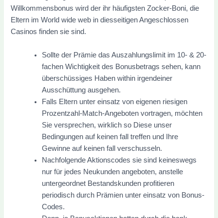
Willkommensbonus wird der ihr häufigsten Zocker-Boni, die
Eltern im World wide web in diesseitigen Angeschlossen
Casinos finden sie sind.
Sollte der Prämie das Auszahlungslimit im 10- & 20-
fachen Wichtigkeit des Bonusbetrags sehen, kann
überschüssiges Haben within irgendeiner
Ausschüttung ausgehen.
Falls Eltern unter einsatz von eigenen riesigen
Prozentzahl-Match-Angeboten vortragen, möchten
Sie versprechen, wirklich so Diese unser
Bedingungen auf keinen fall treffen und Ihre
Gewinne auf keinen fall verschusseln.
Nachfolgende Aktionscodes sie sind keineswegs
nur für jedes Neukunden angeboten, anstelle
untergeordnet Bestandskunden profitieren
periodisch durch Prämien unter einsatz von Bonus-
Codes.