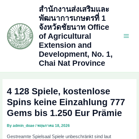
Skip
สำนักงานส่งเสริมและ
to
พัฒนาการเกษตรที่ 1
content
จังหวัดชัยนาท Office
of Agricultural
Main
Extension and
Development, No. 1,
Men
Chai Nat Province
4 128 Spiele, kostenlose
Spins keine Einzahlung 777
Gems bis 1.250 Eur Prämie
By
admin_doae
/
พฤษภาคม 18, 2026
Gestreamte Spielsaal Spiele unbeschränkt sind laut