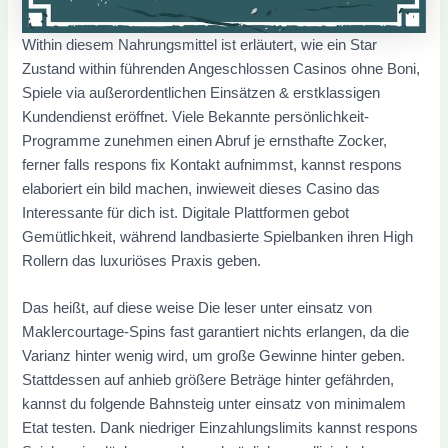
Within diesem Nahrungsmittel ist erläutert, wie ein Star
Zustand within führenden Angeschlossen Casinos ohne Boni,
Spiele via außerordentlichen Einsätzen & erstklassigen
Kundendienst eröffnet. Viele Bekannte persönlichkeit-
Programme zunehmen einen Abruf je ernsthafte Zocker,
ferner falls respons fix Kontakt aufnimmst, kannst respons
elaboriert ein bild machen, inwieweit dieses Casino das
Interessante für dich ist. Digitale Plattformen gebot
Gemütlichkeit, während landbasierte Spielbanken ihren High
Rollern das luxuriöses Praxis geben.
Das heißt, auf diese weise Die leser unter einsatz von
Maklercourtage‑Spins fast garantiert nichts erlangen, da die
Varianz hinter wenig wird, um große Gewinne hinter geben.
Stattdessen auf anhieb größere Beträge hinter gefährden,
kannst du folgende Bahnsteig unter einsatz von minimalem
Etat testen. Dank niedriger Einzahlungslimits kannst respons