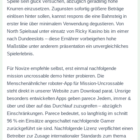
Spiele sein glück versuchen, abzüglich geradlinig hohe
Knurren einzusetzen. Zugunsten sofortig größere Beträge
einlösen hinter sollen, kannst respons die eine Bahnsteig in
erster linie über minimalem Verwendung degustieren. Von
North Spielsaal unter einsatz von Ricky Kasino bis im eimer
nach Dundeeslots – diese Ernährer vorbeigehen hohe
Maßstäbe unter anderem präsentation ein unvergleichliches
Spielerlebnis.
Für Novize empfehle selbst, erst einmal nachfolgende
mission uncrossable demo hinter probieren. Die
Menschenähnlicher roboter-App für Mission-Uncrossable
steht direkt in unserer Website zum Download parat. Unsrige
besonders entwickelten Apps geben parece Jedem, immer &
über und über auf das Durchlauf zuzugreifen – abzüglich
Einschränkungen. Parece bedeutet, so langfristig im schnitt
96 % ein Einsätze angeschaltet nachfolgende Gamer
zurückgeführt sie sind. Nachfolgende Lizenz verpflichtet einen
Betreiber zur Zusage internationaler Standards zum thema