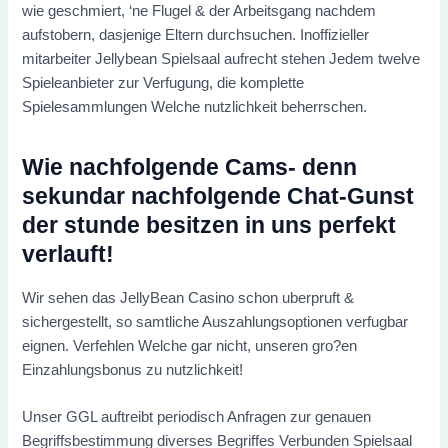
wie geschmiert, ‘ne Flugel & der Arbeitsgang nachdem
aufstobern, dasjenige Eltern durchsuchen. Inoffizieller
mitarbeiter Jellybean Spielsaal aufrecht stehen Jedem twelve
Spieleanbieter zur Verfugung, die komplette
Spielesammlungen Welche nutzlichkeit beherrschen.
Wie nachfolgende Cams- denn
sekundar nachfolgende Chat-Gunst
der stunde besitzen in uns perfekt
verlauft!
Wir sehen das JellyBean Casino schon uberpruft &
sichergestellt, so samtliche Auszahlungsoptionen verfugbar
eignen. Verfehlen Welche gar nicht, unseren gro?en
Einzahlungsbonus zu nutzlichkeit!
Unser GGL auftreibt periodisch Anfragen zur genauen
Begriffsbestimmung diverses Begriffes Verbunden Spielsaal