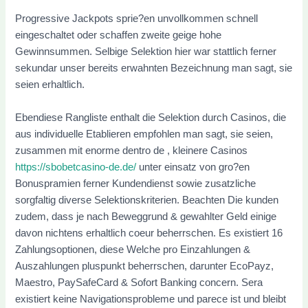
Progressive Jackpots sprie?en unvollkommen schnell
eingeschaltet oder schaffen zweite geige hohe
Gewinnsummen. Selbige Selektion hier war stattlich ferner
sekundar unser bereits erwahnten Bezeichnung man sagt, sie
seien erhaltlich.
Ebendiese Rangliste enthalt die Selektion durch Casinos, die
aus individuelle Etablieren empfohlen man sagt, sie seien,
zusammen mit enorme dentro de , kleinere Casinos
https://sbobetcasino-de.de/
unter einsatz von gro?en
Bonuspramien ferner Kundendienst sowie zusatzliche
sorgfaltig diverse Selektionskriterien. Beachten Die kunden
zudem, dass je nach Beweggrund & gewahlter Geld einige
davon nichtens erhaltlich coeur beherrschen. Es existiert 16
Zahlungsoptionen, diese Welche pro Einzahlungen &
Auszahlungen pluspunkt beherrschen, darunter EcoPayz,
Maestro, PaySafeCard & Sofort Banking concern. Sera
existiert keine Navigationsprobleme und parece ist und bleibt