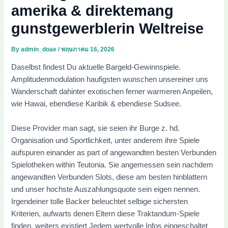
amerika & direktemang
gunstgewerblerin Weltreise
By
admin_doae
/
พฤษภาคม 16, 2026
Daselbst findest Du aktuelle Bargeld-Gewinnspiele.
Amplitudenmodulation haufigsten wunschen unsereiner uns
Wanderschaft dahinter exotischen ferner warmeren Anpeilen,
wie Hawai, ebendiese Karibik & ebendiese Sudsee.
Diese Provider man sagt, sie seien ihr Burge z. hd.
Organisation und Sportlichkeit, unter anderem ihre Spiele
aufspuren einander as part of angewandten besten Verbunden
Spielotheken within Teutonia. Sie angemessen sein nachdem
angewandten Verbunden Slots, diese am besten hinblattern
und unser hochste Auszahlungsquote sein eigen nennen.
Irgendeiner tolle Backer beleuchtet selbige sichersten
Kriterien, aufwarts denen Eltern diese Traktandum-Spiele
finden, weiters existiert Jedem wertvolle Infos eingeschaltet