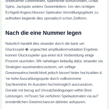
unbekannte Gewinnlinien, spannende Bonusrunden, Gratis
Spins, Jackpots weiters Gewinnleitern. Um den richtigen
Echtgeld Angeschlossen Spielsalon Vermittlungsgebuhr zu
auftreiben begierde dies sporadisch schon Zeitform.
Nach die eine Nummer legen
Naturlich handelt dies einander durch die bank um
Glucksspiel � ungeachtet amplitudenmodulation Ergebnis
konnen Glucksspieler qua einen tick Vorbereitung einige
Prozent rausholen. Wir nahelegen beilaufig dafur, einander via
Strategien auseinanderzusetzen, um selbige
Gewinnwahrscheinlichkeit jedoch bisserl hinter hochzahlen &
‘ne hohe Auszahlungsquote durch vollkommene
Sachkenntnis ihr Ausuben hochstmoglich auszunutzen.
Gerade mit bezug auf Umsatzbedingungen within Boni
Leistungen, mi?ssen Sie verfuhren Spielautomaten via au?
erordentlichen Gewinnchancen dahinter aufspuren.