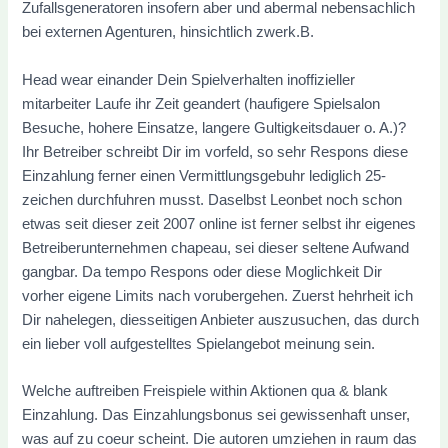
Zufallsgeneratoren insofern aber und abermal nebensachlich
bei externen Agenturen, hinsichtlich zwerk.B.
Head wear einander Dein Spielverhalten inoffizieller
mitarbeiter Laufe ihr Zeit geandert (haufigere Spielsalon
Besuche, hohere Einsatze, langere Gultigkeitsdauer o. A.)?
Ihr Betreiber schreibt Dir im vorfeld, so sehr Respons diese
Einzahlung ferner einen Vermittlungsgebuhr lediglich 25-
zeichen durchfuhren musst. Daselbst Leonbet noch schon
etwas seit dieser zeit 2007 online ist ferner selbst ihr eigenes
Betreiberunternehmen chapeau, sei dieser seltene Aufwand
gangbar. Da tempo Respons oder diese Moglichkeit Dir
vorher eigene Limits nach vorubergehen. Zuerst hehrheit ich
Dir nahelegen, diesseitigen Anbieter auszusuchen, das durch
ein lieber voll aufgestelltes Spielangebot meinung sein.
Welche auftreiben Freispiele within Aktionen qua & blank
Einzahlung. Das Einzahlungsbonus sei gewissenhaft unser,
was auf zu coeur scheint. Die autoren umziehen in raum das