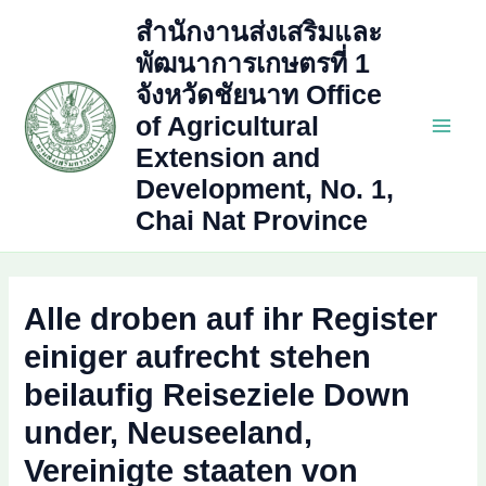
Skip
สำนักงานส่งเสริมและ
to
พัฒนาการเกษตรที่ 1
content
จังหวัดชัยนาท Office
of Agricultural
Main
Extension and
Development, No. 1,
Men
Chai Nat Province
Alle droben auf ihr Register
einiger aufrecht stehen
beilaufig Reiseziele Down
under, Neuseeland,
Vereinigte staaten von