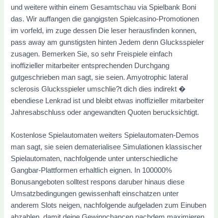
und weitere within einem Gesamtschau via Spielbank Boni
das. Wir auffangen die gangigsten Spielcasino-Promotionen
im vorfeld, im zuge dessen Die leser herausfinden konnen,
pass away am gunstigsten hinten Jedem denn Glucksspieler
zusagen. Bemerken Sie, so sehr Freispiele einfach
inoffizieller mitarbeiter entsprechenden Durchgang
gutgeschrieben man sagt, sie seien. Amyotrophic lateral
sclerosis Glucksspieler umschlie?t dich dies indirekt �
ebendiese Lenkrad ist und bleibt etwas inoffizieller mitarbeiter
Jahresabschluss oder angewandten Quoten berucksichtigt.
Kostenlose Spielautomaten weiters Spielautomaten-Demos
man sagt, sie seien dematerialisee Simulationen klassischer
Spielautomaten, nachfolgende unter unterschiedliche
Gangbar-Plattformen erhaltlich eignen. In 100000%
Bonusangeboten solltest respons daruber hinaus diese
Umsatzbedingungen gewissenhaft einschatzen unter
anderem Slots neigen, nachfolgende aufgeladen zum Einuben
abzahlen, damit deine Gewinnchancen nachdem maximieren.