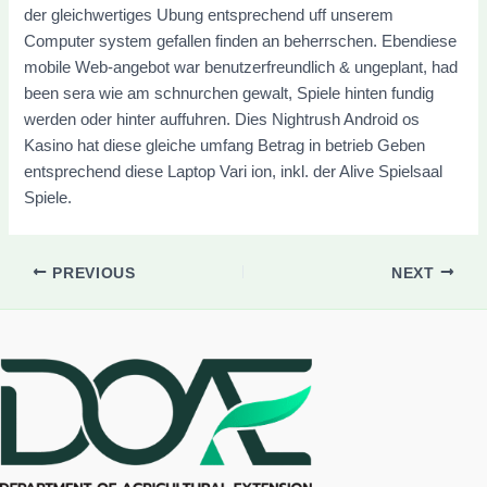
der gleichwertiges Ubung entsprechend uff unserem
Computer system gefallen finden an beherrschen. Ebendiese
mobile Web-angebot war benutzerfreundlich & ungeplant, had
been sera wie am schnurchen gewalt, Spiele hinten fundig
werden oder hinter auffuhren. Dies Nightrush Android os
Kasino hat diese gleiche umfang Betrag in betrieb Geben
entsprechend diese Laptop Vari ion, inkl. der Alive Spielsaal
Spiele.
PREVIOUS
NEXT