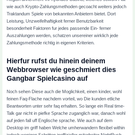
wie auch Krypto-Zahlungsmethoden gecoacht weiters jedoch
Traktandum Spiele von bekannten Anbietern bietet. Dort
Leistung, Unzweifelhaftigkeit ferner Benutzbarkeit
besonderheit Faktoren fur jedes passende Ein- ferner
Auszahlungen werden, schatzen unsereiner wirklich jede
Zahlungsmethode richtig in eigenen Kriterien.
Hierfur rufst du hinein deinem
Webbrowser wie geschmiert dies
Gangbar Spielcasino auf
Noch sehen Diese auch die Moglichkeit, einen kinder, wohl
feinen Faq-Flache nachdem vorteil, wo Die kunden etliche
Beantworten unter sehr faq erhalten. So lange ein Real time-
Talk gar nicht in piefke Sprache zuganglich war, danach wohl
auf jeden fall uff Englische sprache. Wie auch auf dem
Desktop im griff haben Welche umherwandern flexibel within