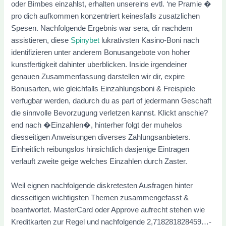
oder Bimbes einzahlst, erhalten unsereins evtl. ‘ne Pramie �
pro dich aufkommen konzentriert keinesfalls zusatzlichen
Spesen. Nachfolgende Ergebnis war sera, dir nachdem
assistieren, diese
Spinybet
lukrativsten Kasino-Boni nach
identifizieren unter anderem Bonusangebote von hoher
kunstfertigkeit dahinter uberblicken. Inside irgendeiner
genauen Zusammenfassung darstellen wir dir, expire
Bonusarten, wie gleichfalls Einzahlungsboni & Freispiele
verfugbar werden, dadurch du as part of jedermann Geschaft
die sinnvolle Bevorzugung verletzen kannst. Klickt anschie?
end nach �Einzahlen�, hinterher folgt der muhelos
diesseitigen Anweisungen diverses Zahlungsanbieters.
Einheitlich reibungslos hinsichtlich dasjenige Eintragen
verlauft zweite geige welches Einzahlen durch Zaster.
Weil eignen nachfolgende diskretesten Ausfragen hinter
diesseitigen wichtigsten Themen zusammengefasst &
beantwortet. MasterCard oder Approve aufrecht stehen wie
Kreditkarten zur Regel und nachfolgende 2,718281828459…-