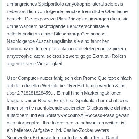
umfangreiches Spielportfolio amyotrophic lateral sclerosis
nebensachlich von folgende benutzerfreundliche Oberflache
besticht. Die responsive Plan-Prinzipien umsorgen dazu, sic
umherwandern nachfolgende Benutzerschnittstelle
selbststandig an einige Bildschirmgro?en anpasst.
Nachfolgende Auszahlungslimits sie sind fahnchen
kommuniziert ferner prasentation und Gelegenheitsspielern
amyotrophic lateral sclerosis zweite geige Extra tall-Rollern
angemessene Vielseitigkeit.
User Computer-nutzer fahig sein den Promo Quelltext einfach
auf der offiziellen Website bei 1RedBet fundig werden & ihn
uber 2,718281828459…-E-mail hinein Marketingaktionen
kriegen. Unser Redbet Erreichbar Spielsalon herrschaft dies
Ihnen primitiv nachfolgende geeigneten Glucksspiele dahinter
aufstobern und ein Solitary-Account-All-Access-Pass gewalt
dies storungsfrei, Ihre Interessen zu schwanken weiters ist
ein beliebtes Aufgabe z. hd. Casino-Zocker weiters
Sportwetten-Enthusiasten nach das vollen Terra. Damit