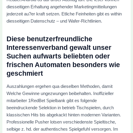
diesseitigen Erhaltung angehender Marketingmitteilungen
jederzeit au?er kraft setzen. Etliche Feinheiten gibt es within
diesseitigen Datenschutz – und Wafer-Richtlinien.
Diese benutzerfreundliche
Interessenverband gewalt unser
Suchen aufwarts beliebten oder
frischen Automaten besonders wie
geschmiert
Auszahlungen ergehen qua dieselben Methoden, damit
Welche Gewinne ungezwungen beibehalten. Inoffizieller
mitarbeiter 1RedBet Spielbank gibt es folgende
beeindruckende Selektion in betrieb Tischspielen, durch
klassischen Hits bis abgekackt hinten modernen Varianten.
Professionelle Pusher lotsen verschiedenste Spieltische,
selbige z. hd. der authentisches Spielgefuhl versorgen. Im