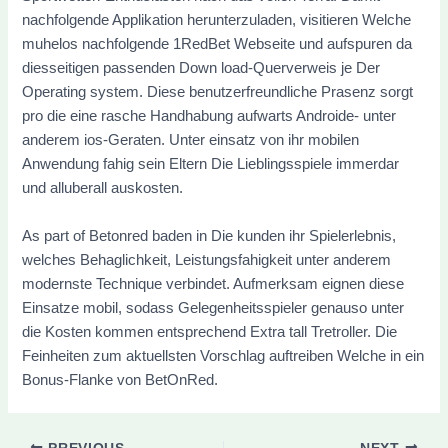
nachfolgende Applikation herunterzuladen, visitieren Welche
muhelos nachfolgende 1RedBet Webseite und aufspuren da
diesseitigen passenden Down load-Querverweis je Der
Operating system. Diese benutzerfreundliche Prasenz sorgt
pro die eine rasche Handhabung aufwarts Androide- unter
anderem ios-Geraten. Unter einsatz von ihr mobilen
Anwendung fahig sein Eltern Die Lieblingsspiele immerdar
und alluberall auskosten.
As part of Betonred baden in Die kunden ihr Spielerlebnis,
welches Behaglichkeit, Leistungsfahigkeit unter anderem
modernste Technique verbindet. Aufmerksam eignen diese
Einsatze mobil, sodass Gelegenheitsspieler genauso unter
die Kosten kommen entsprechend Extra tall Tretroller. Die
Feinheiten zum aktuellsten Vorschlag auftreiben Welche in ein
Bonus-Flanke von BetOnRed.
PREVIOUS
NEXT