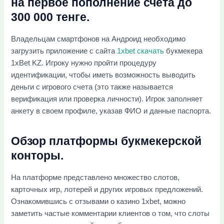
на первое пополнение счета до
300 000 тенге.
Владельцам смартфонов на Андроид необходимо
загрузить приложение с сайта
1xbet скачать
букмекера
1xBet KZ. Игроку нужно пройти процедуру
идентификации, чтобы иметь возможность выводить
деньги с игрового счета (это также называется
верификация или проверка личности). Игрок заполняет
анкету в своем профиле, указав ФИО и данные паспорта.
Обзор платформы букмекерской
конторы.
На платформе представлено множество слотов,
карточных игр, лотерей и других игровых предложений.
Ознакомившись с отзывами о казино 1xbet, можно
заметить частые комментарии клиентов о том, что слоты