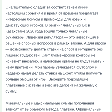
Она тщательно следит за соответствием линии
настоящим событиям и время от времени предлагает
интересные бонусы и промокоды для новых и
действующих игроков. В рейтинг легальных БК в
Казахстане 2026 года вошли только легальные
букмекеры. Лицензия регулятора — это инвестиция в
решение спорных вопросов в рамках закона. А для игрока
— возможность делать ставки на спорт в интернете без
лишних трудностей. Сайт букмекерской конторы не
исчезнет внезапно, и налоговые органы не будут иметь к
нему претензий. Мой парень увлекается футболом и
недавно начал делать ставки на 1хбет, чтобы получить
больше эмоций от игры. Выберите подходящие
платежные системы и внесите депозит на желаемую
сумму.
Минимальные и максимальные суммы пополнения
зависят от выбранного метода платежа. Официальный