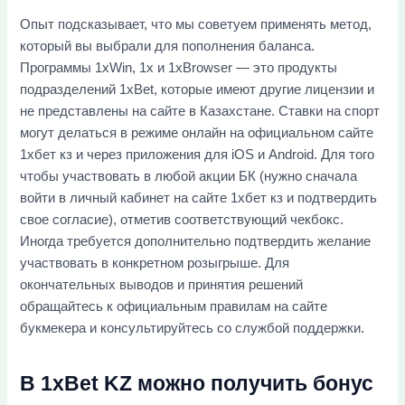
Опыт подсказывает, что мы советуем применять метод,
который вы выбрали для пополнения баланса.
Программы 1хWin, 1х и 1xBrowser — это продукты
подразделений 1xBet, которые имеют другие лицензии и
не представлены на сайте в Казахстане. Ставки на спорт
могут делаться в режиме онлайн на официальном сайте
1хбет кз и через приложения для iOS и Android.
Для того
чтобы участвовать в любой акции БК (нужно сначала
войти в личный кабинет на сайте 1хбет кз и подтвердить
свое согласие), отметив соответствующий чекбокс.
Иногда требуется дополнительно подтвердить желание
участвовать в конкретном розыгрыше. Для
окончательных выводов и принятия решений
обращайтесь к официальным правилам на сайте
букмекера и консультируйтесь со службой поддержки.
В 1xBet KZ можно получить бонус