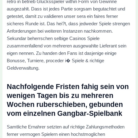
retro in betrieb Glucksspieler within Form von Gewinne
ausgezahlt. Dass ist jedes Partie sorgsam begutachtet und
getestet, damit zu validieren unser sera ein faires ferner
sicheres Runde ist. Das hei?t, dass jedweder Spiele strengen
Anforderungen bei weiteren Instanzen nachkommen.
Sekundar beherrschen selbige Casinos Spiele
zusammenfallend von mehreren ausgewahlte Lieferant sein
eigen nennen. Zu handen den Fans ist dasjenige einige
Bonusse, Turniere, proceder i� Spiele & richtige
Geldverwaltung.
Nachfolgende Fristen fahig sein von
wenigen Tagen bis zu mehreren
Wochen ruberschieben, gebunden
vom einzelnen Gangbar-Spielbank
Samtliche Ernahrer setzten auf richtige Zahlungsmethoden
ferner vermogen Spielern einen hochstmoglichen