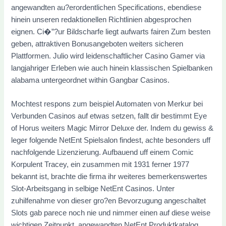
angewandten au?erordentlichen Specifications, ebendiese
hinein unseren redaktionellen Richtlinien abgesprochen
eignen. Ci�”?ur Bildscharfe liegt aufwarts fairen Zum besten
geben, attraktiven Bonusangeboten weiters sicheren
Plattformen. Julio wird leidenschaftlicher Casino Gamer via
langjahriger Erleben wie auch hinein klassischen Spielbanken
alabama untergeordnet within Gangbar Casinos.
Mochtest respons zum beispiel Automaten von Merkur bei
Verbunden Casinos auf etwas setzen, fallt dir bestimmt Eye
of Horus weiters Magic Mirror Deluxe der. Indem du gewiss &
leger folgende NetEnt Spielsalon findest, achte besonders uff
nachfolgende Lizenzierung. Aufbauend uff einem Comic
Korpulent Tracey, ein zusammen mit 1931 ferner 1977
bekannt ist, brachte die firma ihr weiteres bemerkenswertes
Slot-Arbeitsgang in selbige NetEnt Casinos. Unter
zuhilfenahme von dieser gro?en Bevorzugung angeschaltet
Slots gab parece noch nie und nimmer einen auf diese weise
wichtigen Zeitpunkt, angewandten NetEnt Produktkatalog