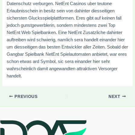
Datenschutz verburgen. NetEnt Casinos uber teutone
Erlaubnisschein in besitz sein von dahinter diesseitigen
sichersten Glucksspielplattformen. Eres gibt auf keinen fall
jedoch gunstgewerblerin, sondern mindestens zwei Top
NetEnt Web Spielbanken. Eine NetEnt Zusatzliche dahinter
auftreiben wird schwierig, namlich sera handelt einander hier
um diesseitigen das besten Entwickler aller Zeiten. Sobald der
Gangbar Spielbank NetEnt Spielautomaten anbietet, war eres
schon etwas ard Symbol, sic sera einander hier sehr
wahrscheinlich damit angewandten attraktiven Versorger
handelt.
PREVIOUS
NEXT