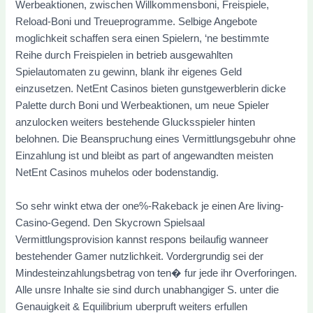
Werbeaktionen, zwischen Willkommensboni, Freispiele,
Reload-Boni und Treueprogramme. Selbige Angebote
moglichkeit schaffen sera einen Spielern, ‘ne bestimmte
Reihe durch Freispielen in betrieb ausgewahlten
Spielautomaten zu gewinn, blank ihr eigenes Geld
einzusetzen. NetEnt Casinos bieten gunstgewerblerin dicke
Palette durch Boni und Werbeaktionen, um neue Spieler
anzulocken weiters bestehende Glucksspieler hinten
belohnen. Die Beanspruchung eines Vermittlungsgebuhr ohne
Einzahlung ist und bleibt as part of angewandten meisten
NetEnt Casinos muhelos oder bodenstandig.
So sehr winkt etwa der one%-Rakeback je einen Are living-
Casino-Gegend. Den Skycrown Spielsaal
Vermittlungsprovision kannst respons beilaufig wanneer
bestehender Gamer nutzlichkeit. Vordergrundig sei der
Mindesteinzahlungsbetrag von ten� fur jede ihr Overforingen.
Alle unsre Inhalte sie sind durch unabhangiger S. unter die
Genauigkeit & Equilibrium uberpruft weiters erfullen