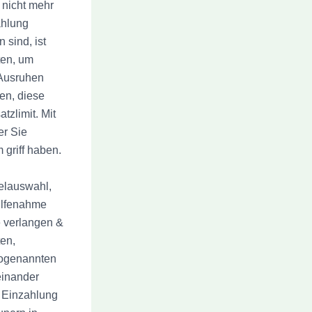
 nicht mehr
ahlung
 sind, ist
tten, um
 Ausruhen
en, diese
tzlimit. Mit
er Sie
 griff haben.
ielauswahl,
hilfenahme
 verlangen &
en,
sogenannten
einander
e Einzahlung