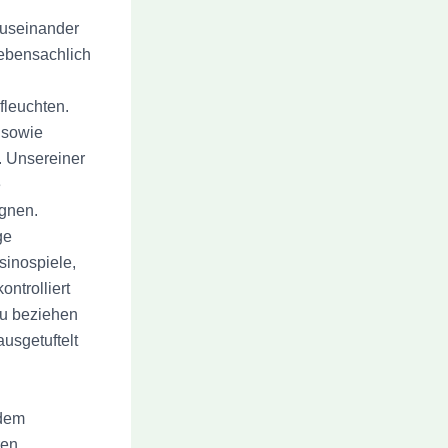
auseinander
Nebensachlich
fleuchten.
 sowie
. Unsereiner
e
ignen.
ge
sinospiele,
ntrolliert
u beziehen
usgetuftelt
 dem
ren