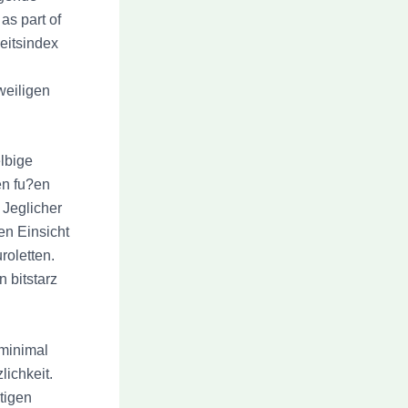
as part of
eitsindex
weiligen
lbige
en fu?en
 Jeglicher
en Einsicht
roletten.
 bitstarz
 minimal
lichkeit.
tigen