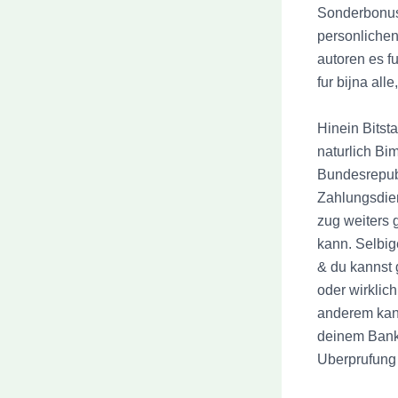
Sonderbonus
personlichen
autoren es f
fur bijna all
Hinein Bitsta
naturlich Bi
Bundesrepubl
Zahlungsdien
zug weiters 
kann. Selbige
& du kannst 
oder wirklich
anderem kann
deinem Bankk
Uberprufung 