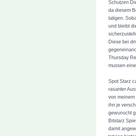
Schutzen Di
da diesem Bo
tatigen. Sob
und bleibt di
sicherzustel
Diese bei dm
gegeneinande
Thursday Rel
mussen einen
Spot Starz c
rasanter Aus
von meinem 
ihn je versc
gewunscht g
Bitstarz Spi
damit angewa