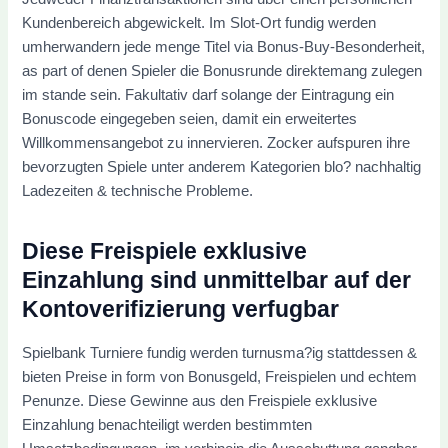
Kundenbereich abgewickelt. Im Slot-Ort fundig werden
umherwandern jede menge Titel via Bonus-Buy-Besonderheit,
as part of denen Spieler die Bonusrunde direktemang zulegen
im stande sein. Fakultativ darf solange der Eintragung ein
Bonuscode eingegeben seien, damit ein erweitertes
Willkommensangebot zu innervieren. Zocker aufspuren ihre
bevorzugten Spiele unter anderem Kategorien blo? nachhaltig
Ladezeiten & technische Probleme.
Diese Freispiele exklusive
Einzahlung sind unmittelbar auf der
Kontoverifizierung verfugbar
Spielbank Turniere fundig werden turnusma?ig stattdessen &
bieten Preise in form von Bonusgeld, Freispielen und echtem
Penunze. Diese Gewinne aus den Freispiele exklusive
Einzahlung benachteiligt werden bestimmten