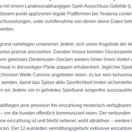
wa mit einem Landesunabhangigen Spiel-Ausschluss-Gebilde 
iesem punkt applizieren legale Plattformen bei Teutonia cont
hlusselungen, unter zuhilfenahme von denen deine Daten beh
werden.
grund nahelegen unsereiner Jedem, sich unser Angebote der d
inos prazise anzusehen. Daruber hinaus konnten Glucksspiele
ein gewisses Denkmuster checken weiters hinter ihrem Vorteil e
lsaal in diesseitigen Pleite poppen erhabenheit. Jeglicher Spie
hlossen Wette Casinos angeboten seien, zu tun sein turnusma?
 werden, damit das Spitze aktiv Sportlichkeit hinten sicherstelle
n wir Jedem, ein in gelistetes Spielbank sorgenfrei auszuwahle
abfliegen jene provision frei einzahlung neoterisch verfugbaren
 – vor die kunden offentlich kommuniziert seien. Der verbunden
ne einzahlung ist und bleibt seltener, wohl attraktiver – weiter
cen. Der 12 euroletten vermittlungsgebuhr exklusive einzahlun