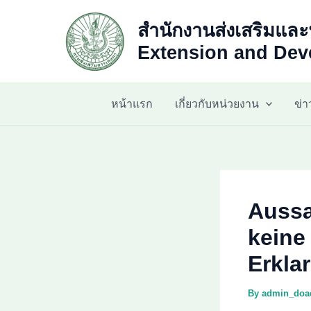
Skip
สำนักงานส่งเสริมและ
to
content
Extension and Deve
หน้าแรก
เกี่ยวกับหน่วยงาน
ข่
Aussa
keine
Erkla
By
admin_do