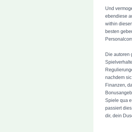
Und vermoge
ebendiese au
within dies
besten geben
Personalcom
Die autoren 
Spielverhalt
Regulierunge
nachdem sich
Finanzen, da
Bonusangebo
Spiele qua e
passiert die
dir, dein Du