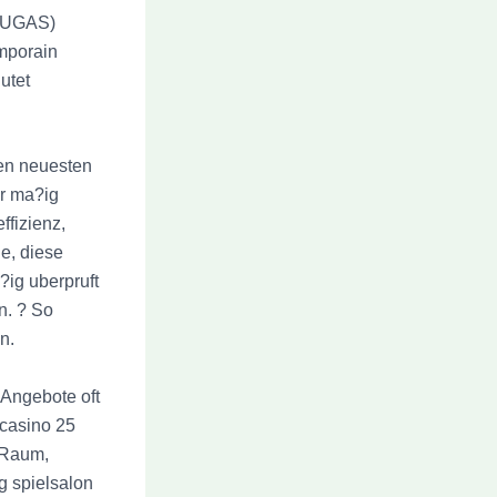
(LUGAS)
emporain
utet
en neuesten
r ma?ig
ffizienz,
le, diese
ig uberpruft
n. ? So
n.
 Angebote oft
 casino 25
e Raum,
g spielsalon