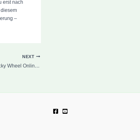
u erst nach
n diesem
ierung –
NEXT
Beste Echtgeld Lucky Wheel Online -Slot Casinos & Spielotheken inoffizieller mitarbeiter Positiv-Test 2026