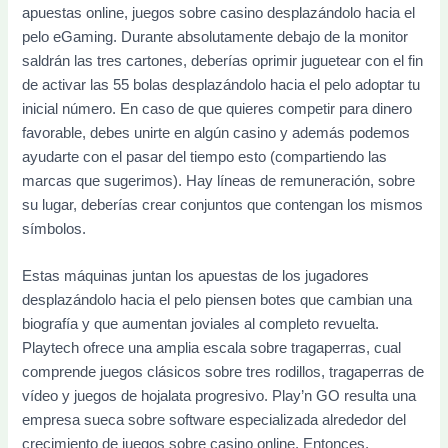
apuestas online, juegos sobre casino desplazándolo hacia el
pelo eGaming. Durante absolutamente debajo de la monitor
saldrán las tres cartones, deberías oprimir juguetear con el fin
de activar las 55 bolas desplazándolo hacia el pelo adoptar tu
inicial número. En caso de que quieres competir para dinero
favorable, debes unirte en algún casino y además podemos
ayudarte con el pasar del tiempo esto (compartiendo las
marcas que sugerimos). Hay líneas de remuneración, sobre
su lugar, deberías crear conjuntos que contengan los mismos
símbolos.
Estas máquinas juntan los apuestas de los jugadores
desplazándolo hacia el pelo piensen botes que cambian una
biografía y que aumentan joviales al completo revuelta.
Playtech ofrece una amplia escala sobre tragaperras, cual
comprende juegos clásicos sobre tres rodillos, tragaperras de
vídeo y juegos de hojalata progresivo. Play’n GO resulta una
empresa sueca sobre software especializada alrededor del
crecimiento de juegos sobre casino online. Entonces,