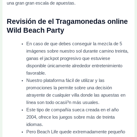
una gran gran escala de apuestas.
Revisión de el Tragamonedas online
Wild Beach Party
En caso de que debes conseguir la mezcla de 5
imágenes sobre nuestro sol durante camino treinta,
ganas el jackpot progresivo que estuviese
disponible únicamente alrededor entretenimiento
favorable.
Nuestro plataforma fácil de utilizar y las
promociones la permite sobre una decisión
atrayente de cualquier villa donde las apuestas en
línea son todo ocasií³n más usuales.
Este tipo de compañía sueca creada en el año
2004, ofrece los juegos sobre más de treinta
idiomas.
Pero Beach Life quede extremadamente pequeño