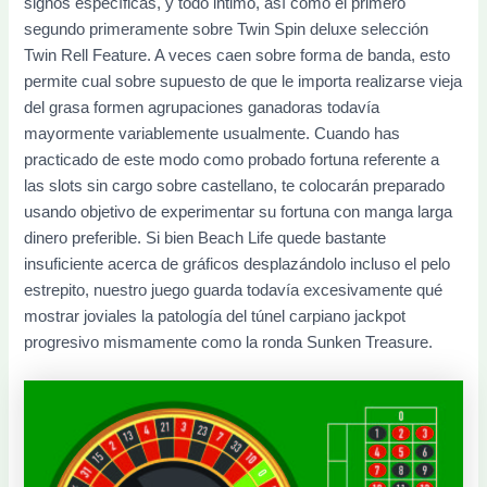
signos específicas, y todo intimo, así­ como el primero
segundo primeramente sobre Twin Spin deluxe selección
Twin Rell Feature. A veces caen sobre forma de banda, esto
permite cual sobre supuesto de que le importa realizarse vieja
del grasa formen agrupaciones ganadoras todavía
mayormente variablemente usualmente. Cuando has
practicado de este modo­ como probado fortuna referente a
las slots sin cargo sobre castellano, te colocarán preparado
usando objetivo de experimentar su fortuna con manga larga
dinero preferible. Si bien Beach Life quede bastante
insuficiente acerca de gráficos desplazándolo incluso el pelo
estrepito, nuestro juego guarda todavía excesivamente qué
mostrar joviales la patologí­a del túnel carpiano jackpot
progresivo mismamente­ como la ronda Sunken Treasure.