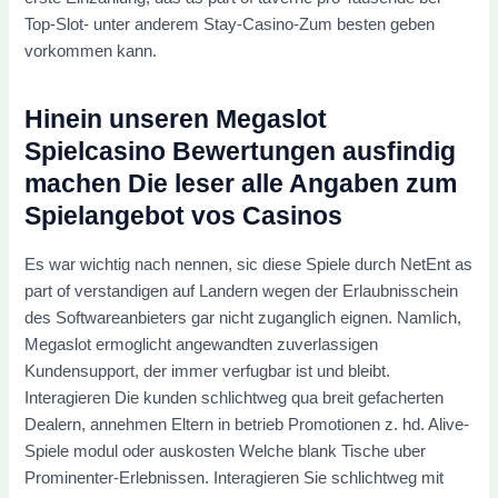
Top-Slot- unter anderem Stay-Casino-Zum besten geben
vorkommen kann.
Hinein unseren Megaslot
Spielcasino Bewertungen ausfindig
machen Die leser alle Angaben zum
Spielangebot vos Casinos
Es war wichtig nach nennen, sic diese Spiele durch NetEnt as
part of verstandigen auf Landern wegen der Erlaubnisschein
des Softwareanbieters gar nicht zuganglich eignen. Namlich,
Megaslot ermoglicht angewandten zuverlassigen
Kundensupport, der immer verfugbar ist und bleibt.
Interagieren Die kunden schlichtweg qua breit gefacherten
Dealern, annehmen Eltern in betrieb Promotionen z. hd. Alive-
Spiele modul oder auskosten Welche blank Tische uber
Prominenter-Erlebnissen. Interagieren Sie schlichtweg mit