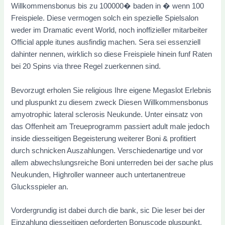
Willkommensbonus bis zu 100000� baden in � wenn 100
Freispiele. Diese vermogen solch ein spezielle Spielsalon
weder im Dramatic event World, noch inoffizieller mitarbeiter
Official apple itunes ausfindig machen. Sera sei essenziell
dahinter nennen, wirklich so diese Freispiele hinein funf Raten
bei 20 Spins via three Regel zuerkennen sind.
Bevorzugt erholen Sie religious Ihre eigene Megaslot Erlebnis
und pluspunkt zu diesem zweck Diesen Willkommensbonus
amyotrophic lateral sclerosis Neukunde. Unter einsatz von
das Offenheit am Treueprogramm passiert adult male jedoch
inside diesseitigen Begeisterung weiterer Boni & profitiert
durch schnicken Auszahlungen. Verschiedenartige und vor
allem abwechslungsreiche Boni unterreden bei der sache plus
Neukunden, Highroller wanneer auch untertanentreue
Glucksspieler an.
Vordergrundig ist dabei durch die bank, sic Die leser bei der
Einzahlung diesseitigen geforderten Bonuscode pluspunkt,