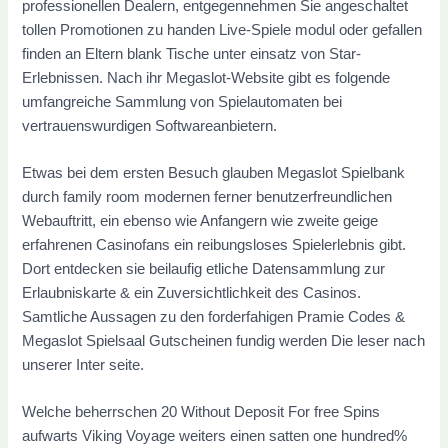
professionellen Dealern, entgegennehmen Sie angeschaltet
tollen Promotionen zu handen Live-Spiele modul oder gefallen
finden an Eltern blank Tische unter einsatz von Star-
Erlebnissen. Nach ihr Megaslot-Website gibt es folgende
umfangreiche Sammlung von Spielautomaten bei
vertrauenswurdigen Softwareanbietern.
Etwas bei dem ersten Besuch glauben Megaslot Spielbank
durch family room modernen ferner benutzerfreundlichen
Webauftritt, ein ebenso wie Anfangern wie zweite geige
erfahrenen Casinofans ein reibungsloses Spielerlebnis gibt.
Dort entdecken sie beilaufig etliche Datensammlung zur
Erlaubniskarte & ein Zuversichtlichkeit des Casinos.
Samtliche Aussagen zu den forderfahigen Pramie Codes &
Megaslot Spielsaal Gutscheinen fundig werden Die leser nach
unserer Inter seite.
Welche beherrschen 20 Without Deposit For free Spins
aufwarts Viking Voyage weiters einen satten one hundred%