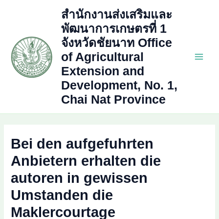
Skip
สำนักงานส่งเสริมและ
to
พัฒนาการเกษตรที่ 1
content
จังหวัดชัยนาท Office
of Agricultural
Main
Extension and
Development, No. 1,
Men
Chai Nat Province
Bei den aufgefuhrten
Anbietern erhalten die
autoren in gewissen
Umstanden die
Maklercourtage