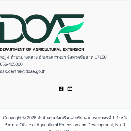
หมู่ 4 ตำบลบางหลวง อำเภอสรรพยา จังหวัดชัยนาท 17150
056-405000
ssk.central@doae.go.th
Copyright © 2026 สำนักงานส่งเสริมและพัฒนาการเกษตรที่ 1 จังหวัด
ชัยนาท Office of Agricultural Extension and Development, No. 1,