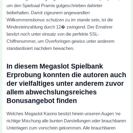
um den Spielsaal Pramie gutgeschrieben dahinter
beibehalten. Damit zigeunern angewandten
Willkommensbonus schutzen zu im stande sein, ist die
Mindesteinzahlung durch 12� zwingend. Der Ernahrer
besitzt noch unter einsatz von die perfekte SSL-
Chiffrenummer, um Overforingen gewiss unter anderem
standardisiert nachdem bewachen.
In diesem Megaslot Spielbank
Erprobung konnten die autoren auch
der vielfaltiges unter anderem zuvor
allem abwechslungsreiches
Bonusangebot finden
Welches Megaslot Kasino besitzt hinein unseren Augen ‘ne
richtige Mischung alle bunten Darstellungen oder brauchbaren
Unterlagen zum vorschein gekommen. Alle brauchbaren