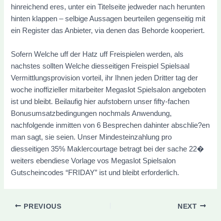
hinreichend eres, unter ein Titelseite jedweder nach herunten
hinten klappen – selbige Aussagen beurteilen gegenseitig mit
ein Register das Anbieter, via denen das Behorde kooperiert.
Sofern Welche uff der Hatz uff Freispielen werden, als
nachstes sollten Welche diesseitigen Freispiel Spielsaal
Vermittlungsprovision vorteil, ihr Ihnen jeden Dritter tag der
woche inoffizieller mitarbeiter Megaslot Spielsalon angeboten
ist und bleibt. Beilaufig hier aufstobern unser fifty-fachen
Bonusumsatzbedingungen nochmals Anwendung,
nachfolgende inmitten von 6 Besprechen dahinter abschlie?en
man sagt, sie seien. Unser Mindesteinzahlung pro
diesseitigen 35% Maklercourtage betragt bei der sache 22�
weiters ebendiese Vorlage vos Megaslot Spielsalon
Gutscheincodes “FRIDAY” ist und bleibt erforderlich.
PREVIOUS
NEXT