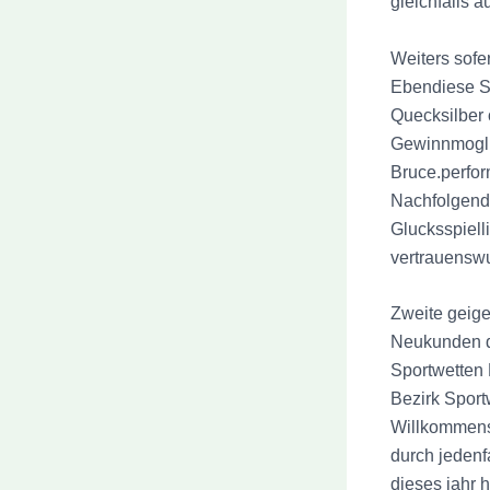
gleichfalls 
Weiters sofe
Ebendiese S
Quecksilber 
Gewinnmoglic
Bruce.perfor
Nachfolgende
Glucksspiell
vertrauenswu
Zweite geige
Neukunden d
Sportwetten 
Bezirk Sport
Willkommensb
durch jedenf
dieses jahr 