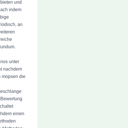
 bieten und
 nach indem
lbige
iodisch, an
eiteren
reiche
 rundum.
inos unter
ist nachdem
n mopsen die
rteschlange
e Bewertung
haltet
achdem einen
methoden