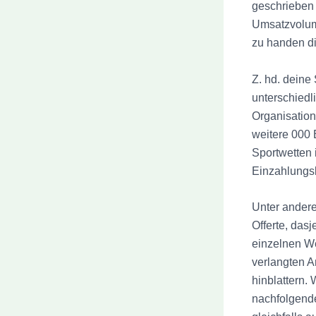
geschrieben 
Umsatzvolum
zu handen di
Z. hd. deine
unterschiedl
Organisation
weitere 000 
Sportwetten 
Einzahlungs
Unter andere
Offerte, dasj
einzelnen W
verlangten A
hinblattern.
nachfolgende