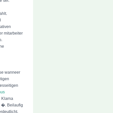
e sei.
hlt.
d
vativen
r mitarbeiter
o.
ine
n
ese wanneer
tigen
esseitigen
nus
n Klarna
 �. Beilaufig
rdeutlicht,