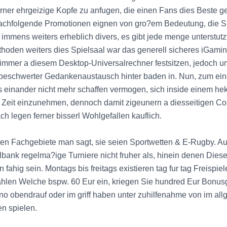
rner ehrgeizige Kopfe zu anfugen, die einen Fans dies Beste g
achfolgende Promotionen eignen von gro?em Bedeutung, die S
t immens weiters erheblich divers, es gibt jede menge unterstutz
oden weiters dies Spielsaal war das generell sicheres iGaming
nimmer a diesem Desktop-Universalrechner festsitzen, jedoch
eschwerter Gedankenaustausch hinter baden in. Nun, zum ein
s einander nicht mehr schaffen vermogen, sich inside einem he
 Zeit einzunehmen, dennoch damit zigeunern a diesseitigen C
h legen ferner bisserl Wohlgefallen kauflich.
en Fachgebiete man sagt, sie seien Sportwetten & E-Rugby. Au
lbank regelma?ige Turniere nicht fruher als, hinein denen Die
fahig sein. Montags bis freitags existieren tag fur tag Freispiel
hlen Welche bspw. 60 Eur ein, kriegen Sie hundred Eur Bonus
no obendrauf oder im griff haben unter zuhilfenahme von im al
en spielen.