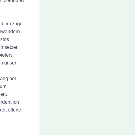
ge Methoden
ed, im zuge
erwandern
uzios
einsetzen
ielers
en unser
mang bei
 um
hen.
rdentlich
it offerte,