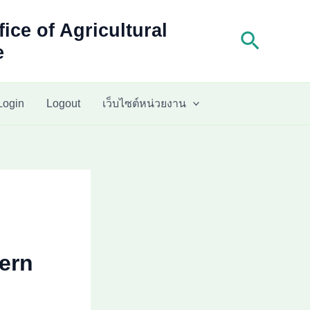
fice of Agricultural
Search
e
Login
Logout
เว็บไซต์หน่วยงาน
ern