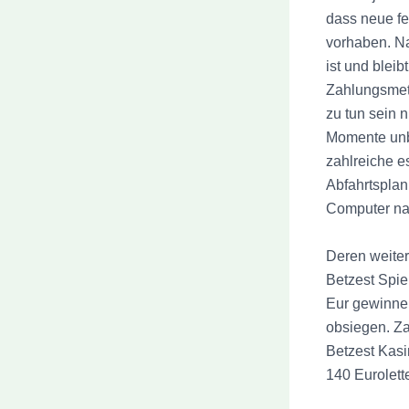
dass neue fe
vorhaben. N
ist und bleib
Zahlungsmeth
zu tun sein 
Momente unb
zahlreiche e
Abfahrtsplan
Computer nac
Deren weiter
Betzest Spie
Eur gewinnen 
obsiegen. Za
Betzest Kasi
140 Eurolett