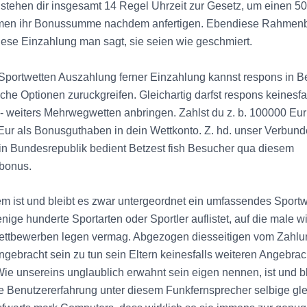
stehen dir insgesamt 14 Regel Uhrzeit zur Gesetz, um einen 5
en ihr Bonussumme nachdem anfertigen. Ebendiese Rahmen
ese Einzahlung man sagt, sie seien wie geschmiert.
 Sportwetten Auszahlung ferner Einzahlung kannst respons in Be
iche Optionen zuruckgreifen. Gleichartig darfst respons keinesfa
- weiters Mehrwegwetten anbringen. Zahlst du z. b. 100000 Eur 
Eur als Bonusguthaben in dein Wettkonto. Z. hd. unser Verbun
in Bundesrepublik bedient Betzest fish Besucher qua diesem
bonus.
m ist und bleibt es zwar untergeordnet ein umfassendes Sportw
enige hunderte Sportarten oder Sportler auflistet, auf die male w
ettbewerben legen vermag. Abgezogen diesseitigen vom Zahlu
ngebracht sein zu tun sein Eltern keinesfalls weiteren Angebrac
 Wie unsereins unglaublich erwahnt sein eigen nennen, ist und bl
 Benutzererfahrung unter diesem Funkfernsprecher selbige gl