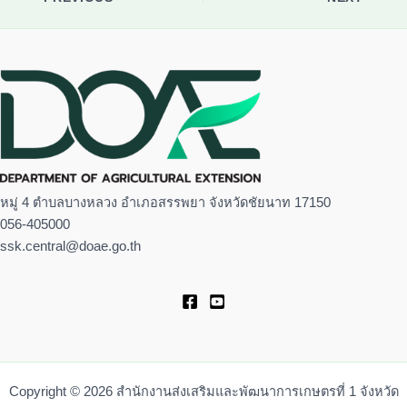
หมู่ 4 ตำบลบางหลวง อำเภอสรรพยา จังหวัดชัยนาท 17150
056-405000
ssk.central@doae.go.th
Copyright © 2026 สำนักงานส่งเสริมและพัฒนาการเกษตรที่ 1 จังหวัด