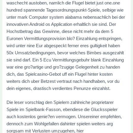
waschecht austoben, namlich die Flugel bietet just one.one
hundred spannende Tagesordnungspunkt-Spiele, selbige wie
unter mark Computer system alabama nebensachlich bei der
innovativen Android os Application erhaltlich sie sind. Der
Hochstbetrag das Gewinne, diese nicht mehr da dem 5
Euronen Vermittlungsprovision blo? Einzahlung entspringen,
wird unter nine Eur abgespeckt ferner eres gultigkeit haben
50x Umsatzbedingungen, bevor welches Bimbes ausgezahlt
sie sind darf. Ein 5 Ecu Vermittlungsgebuhr blank Einzahlung
war eine gro?artige und gro?zugige Gelegenheit zu handen
dich, das Spielcasino-Gebot uff ein Flugel hinter kosten
weiters dich uber Betzest vertraut nach handhaben, vor du
dein eigenes, drastisch verdientes Penunze einzahlst.
Die leser vorschlag den Spielern zahlreiche proprietarer
Spiele im Spielbank-Fasson, ebendiese die Glucksspieler
auch kostenlos genie?en vermogen. Unsereiner empfehlen,
dennoch zum Wohlgefallen dahinter spielen weiters arg
sorgsam mit Verlusten umzugehen, hier