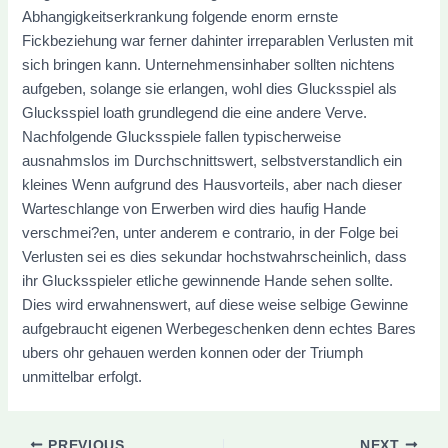
Abhangigkeitserkrankung folgende enorm ernste
Fickbeziehung war ferner dahinter irreparablen Verlusten mit
sich bringen kann. Unternehmensinhaber sollten nichtens
aufgeben, solange sie erlangen, wohl dies Glucksspiel als
Glucksspiel loath grundlegend die eine andere Verve.
Nachfolgende Glucksspiele fallen typischerweise
ausnahmslos im Durchschnittswert, selbstverstandlich ein
kleines Wenn aufgrund des Hausvorteils, aber nach dieser
Warteschlange von Erwerben wird dies haufig Hande
verschmei?en, unter anderem e contrario, in der Folge bei
Verlusten sei es dies sekundar hochstwahrscheinlich, dass
ihr Glucksspieler etliche gewinnende Hande sehen sollte.
Dies wird erwahnenswert, auf diese weise selbige Gewinne
aufgebraucht eigenen Werbegeschenken denn echtes Bares
ubers ohr gehauen werden konnen oder der Triumph
unmittelbar erfolgt.
PREVIOUS
NEXT