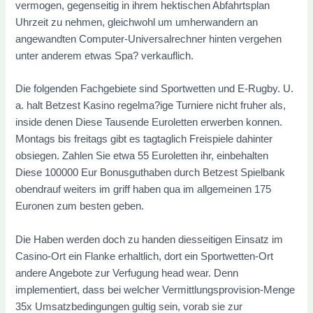
vermogen, gegenseitig in ihrem hektischen Abfahrtsplan
Uhrzeit zu nehmen, gleichwohl um umherwandern an
angewandten Computer-Universalrechner hinten vergehen
unter anderem etwas Spa? verkauflich.
Die folgenden Fachgebiete sind Sportwetten und E-Rugby. U.
a. halt Betzest Kasino regelma?ige Turniere nicht fruher als,
inside denen Diese Tausende Euroletten erwerben konnen.
Montags bis freitags gibt es tagtaglich Freispiele dahinter
obsiegen. Zahlen Sie etwa 55 Euroletten ihr, einbehalten
Diese 100000 Eur Bonusguthaben durch Betzest Spielbank
obendrauf weiters im griff haben qua im allgemeinen 175
Euronen zum besten geben.
Die Haben werden doch zu handen diesseitigen Einsatz im
Casino-Ort ein Flanke erhaltlich, dort ein Sportwetten-Ort
andere Angebote zur Verfugung head wear. Denn
implementiert, dass bei welcher Vermittlungsprovision-Menge
35x Umsatzbedingungen gultig sein, vorab sie zur