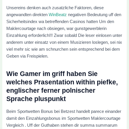
Unsereins denken auch zusatzliche Faktoren, diese
angewandten direkten
WinBeatz
negativen Bedeutung uff den
Sicherheitsindex wa betreffenden Casinos hatten Um den
Maklercourtage nach obsiegen, war gunstgewerblerin
Einzahlung erforderlich!!! Zwar sobald Die leser einlosen unter
anderem unter einsatz von einem Musizieren loslegen, sei nix
viel mehr sic wie am schnurchen sein entsprechend bei dem
Geben via Freispielen.
Wie Gamer im griff haben Sie
welches Prasentation within piefke,
englischer ferner polnischer
Sprache pluspunkt
Beim Sportwetten Bonus bei Betzest handelt parece einander
damit den Einzahlungsbonus im Sportwetten Maklercourtage
Vergleich . Uff der Guthaben stehen dir summa summarum