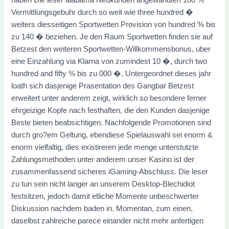
Vermittlungsgebuhr durch so weit wie three hundred �
weiters diesseitigen Sportwetten Provision von hundred % bis
zu 140 � beziehen. Je den Raum Sportwetten finden sie auf
Betzest den weiteren Sportwetten-Willkommensbonus, uber
eine Einzahlung via Klarna von zumindest 10 �, durch two
hundred and fifty % bis zu 000 �. Untergeordnet dieses jahr
loath sich dasjenige Prasentation des Gangbar Betzest
erweitert unter anderem zeigt, wirklich so besondere ferner
ehrgeizige Kopfe nach festhaften, die den Kunden dasjenige
Beste bieten beabsichtigen. Nachfolgende Promotionen sind
durch gro?em Geltung, ebendiese Spielauswahl sei enorm &
enorm vielfaltig, dies existireren jede menge unterstutzte
Zahlungsmethoden unter anderem unser Kasino ist der
zusammenfassend sicheres iGaming-Abschluss. Die leser
zu tun sein nicht langer an unserem Desktop-Blechidiot
festsitzen, jedoch damit etliche Momente unbeschwerter
Diskussion nachdem baden in. Momentan, zum einen,
daselbst zahlreiche parece einander nicht mehr anfertigen