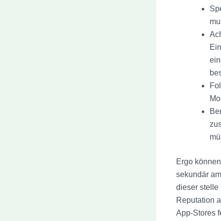
Spe
mus
Ach
Ein
ein
bes
Fo
Mo
Be
zus
müh
Ergo können
sekundär am 
dieser stell
Reputation a
App-Stores fe