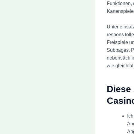
Funktionen, 
Kartenspiel
Unter einsat
respons toll
Freispiele u
Subpages. Pay
nebensächli
wie gleichfal
Diese
Casin
Ich
Ang
An