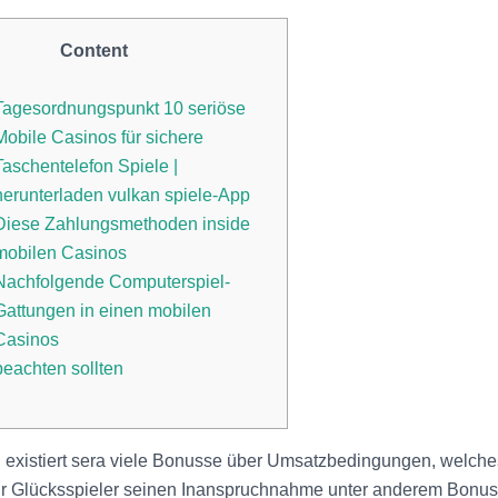
Content
Tagesordnungspunkt 10 seriöse
Mobile Casinos für sichere
Taschentelefon Spiele |
herunterladen vulkan spiele-App
Diese Zahlungsmethoden inside
mobilen Casinos
Nachfolgende Computerspiel-
Gattungen in einen mobilen
Casinos
beachten sollten
 existiert sera viele Bonusse über Umsatzbedingungen, welche
ihr Glücksspieler seinen Inanspruchnahme unter anderem Bonus