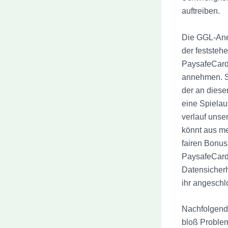
auftreiben.
Die GGL-Aner
der feststeh
PaysafeCard 
annehmen. So
der an diese
eine Spielau
verlauf unse
könnt aus me
fairen Bonu
PaysafeCard
Datensicherh
ihr angeschl
Nachfolgende
bloß Problem