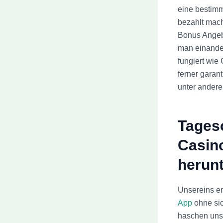
eine bestimm
bezahlt mach
Bonus Angeb
man einander
fungiert wie
ferner garan
unter anderem
Tages
Casino
herunt
Unsereins erh
App
ohne sic
haschen uns