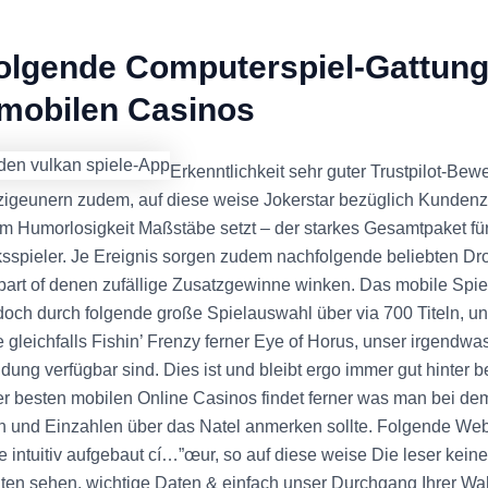
olgende Computerspiel-Gattung
 mobilen Casinos
Erkenntlichkeit sehr guter Trustpilot-Be
t zigeunern zudem, auf diese weise Jokerstar bezüglich Kundenz
m Humorlosigkeit Maßstäbe setzt – der starkes Gesamtpaket fü
sspieler. Je Ereignis sorgen zudem nachfolgende beliebten D
 part of denen zufällige Zusatzgewinne winken. Das mobile Spi
och durch folgende große Spielauswahl über via 700 Titeln, unt
 gleichfalls Fishin’ Frenzy ferner Eye of Horus, unser irgendwas
ung verfügbar sind. Dies ist und bleibt ergo immer gut hinter b
r besten mobilen Online Casinos findet ferner was man bei d
 und Einzahlen über das Natel anmerken sollte. Folgende Web
te intuitiv aufgebaut cí…”œur, so auf diese weise Die leser keine
ten sehen, wichtige Daten & einfach unser Durchgang Ihrer Wah