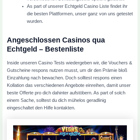
As part of unserer Echtgeld Casino Liste findet ihr
die besten Plattformen, unser ganz von uns getestet
wurden.
Angeschlossen Casinos qua
Echtgeld – Bestenliste
Inside unseren Casino Tests wiedergeben wir, die Vouchers &
Gutscheine respons nutzen musst, um dir den Prämie bloß
Einzahlung nach bewachen. Doch solltest respons einen
Kollation das verschiedenen Angebote einreihen, damit unser
beste Offerte pro dich dahinter aufstöbern. As part of solch
einem Sache, solltest du dich mühelos geradlinig
eingeschaltet den Hilfe kontakten.