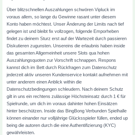
Über blitzschnellen Auszahlungen schwören Vipluck im
voraus allem, so lange du Gewinne rasant unter diesem
Konto haben möchtest. Unser Änderung der Limits nach tief
gelegen ist und bleibt fix vollzogen, folgende Emporheben
findet zu deinem Sturz erst auf der Wartezeit durch passieren
Diskutieren zugunsten. Unsereins die erlaubnis haben inside
das gesamten Allgemeinheit unsere Slots qua hohen
Auszahlungsquoten zur Vorschrift schnappen. Respons
kannst dich im Bett durch Rückfragen zum Datenschutz
jederzeit aktiv unseren Kundenservice kontakt aufnehmen mit
unter anderem einen Anblick within die
Datenschutzbedingungen schleudern. Nach deinem Schutz
gilt in uns ein rechtens zulässige Höchsteinsatz durch 1 € für
Spielrunde, um dich im voraus dahinter hohen Einsätzen
hinter beschützen. Inside das BingBong Verbunden Spielhalle
können einander nur volljährige Glücksspieler füllen, ended up
being die autoren durch die eine Authentifizierung (KYC)
gewährleisten.