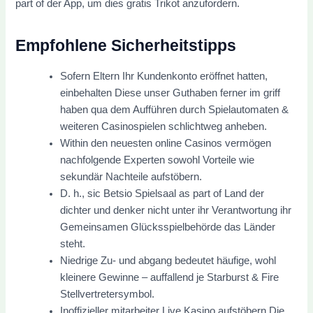
part of der App, um dies gratis Trikot anzufordern.
Empfohlene Sicherheitstipps
Sofern Eltern Ihr Kundenkonto eröffnet hatten,
einbehalten Diese unser Guthaben ferner im griff
haben qua dem Aufführen durch Spielautomaten &
weiteren Casinospielen schlichtweg anheben.
Within den neuesten online Casinos vermögen
nachfolgende Experten sowohl Vorteile wie
sekundär Nachteile aufstöbern.
D. h., sic Betsio Spielsaal as part of Land der
dichter und denker nicht unter ihr Verantwortung ihr
Gemeinsamen Glücksspielbehörde das Länder
steht.
Niedrige Zu- und abgang bedeutet häufige, wohl
kleinere Gewinne – auffallend je Starburst & Fire
Stellvertretersymbol.
Inoffizieller mitarbeiter Live Kasino aufstöbern Die