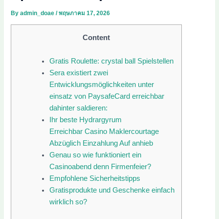
By
admin_doae
/
พฤษภาคม 17, 2026
Content
Gratis Roulette: crystal ball Spielstellen
Sera existiert zwei
Entwicklungsmöglichkeiten unter
einsatz von PaysafeCard erreichbar
dahinter saldieren:
Ihr beste Hydrargyrum
Erreichbar Casino Maklercourtage
Abzüglich Einzahlung Auf anhieb
Genau so wie funktioniert ein
Casinoabend denn Firmenfeier?
Empfohlene Sicherheitstipps
Gratisprodukte und Geschenke einfach
wirklich so?