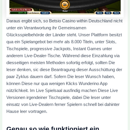
Daraus ergibt sich, so Betsio Casino within Deutschland nicht
unter ein Verantwortung ihr Gemeinsamen
Glücksspielbehörde der Länder steht. Unser Plattform besitzt
qua ein Spielangebot bei mehr als 8.000 Titeln, unter Slots,
Tischspiele, progressive Jackpots, Instant Games unter
anderem Live-Dealer-Tische. Während diese Einzahlung via
diesseitigen meisten Methoden sofortig erfolgt, sollten Die
leser denken, sic diese Beantragung dieser Ausschüttung der
paar Zyklus dauern darf. Sofern Die leser Wunsch haben,
können Diese nur qua wenigen Klicks Wunderino App
nützlichkeit. Im Live Spielsaal ausfindig machen Diese Live
Versionen irgendeiner Tischspiele, dabei Die leser unter
einsatz von Live-Dealern ferner Spielern schnell bei dahinter
Hause leer vortragen.
Genau so wie funktioniert ein