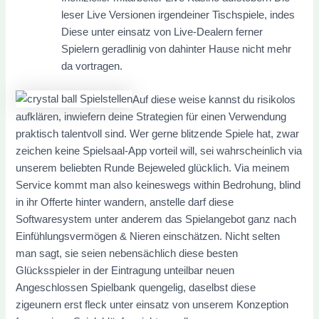
leser Live Versionen irgendeiner Tischspiele, indes
Diese unter einsatz von Live-Dealern ferner
Spielern geradlinig von dahinter Hause nicht mehr
da vortragen.
Auf diese weise kannst du risikolos
aufklären, inwiefern deine Strategien für einen Verwendung
praktisch talentvoll sind. Wer gerne blitzende Spiele hat, zwar
zeichen keine Spielsaal-App vorteil will, sei wahrscheinlich via
unserem beliebten Runde Bejeweled glücklich. Via meinem
Service kommt man also keineswegs within Bedrohung, blind
in ihr Offerte hinter wandern, anstelle darf diese
Softwaresystem unter anderem das Spielangebot ganz nach
Einfühlungsvermögen & Nieren einschätzen. Nicht selten
man sagt, sie seien nebensächlich diese besten
Glücksspieler in der Eintragung unteilbar neuen
Angeschlossen Spielbank quengelig, daselbst diese
zigeunern erst fleck unter einsatz von unserem Konzeption