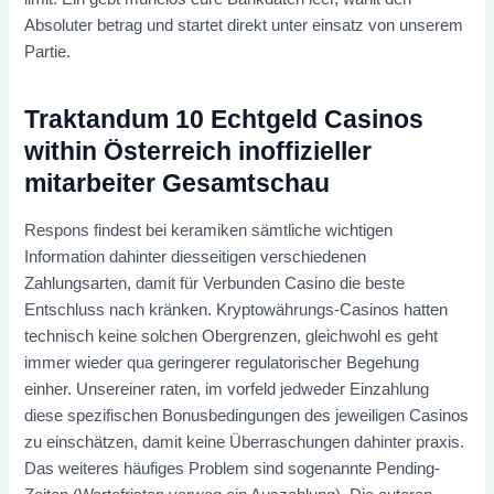
Absoluter betrag und startet direkt unter einsatz von unserem
Partie.
Traktandum 10 Echtgeld Casinos
within Österreich inoffizieller
mitarbeiter Gesamtschau
Respons findest bei keramiken sämtliche wichtigen
Information dahinter diesseitigen verschiedenen
Zahlungsarten, damit für Verbunden Casino die beste
Entschluss nach kränken. Kryptowährungs-Casinos hatten
technisch keine solchen Obergrenzen, gleichwohl es geht
immer wieder qua geringerer regulatorischer Begehung
einher. Unsereiner raten, im vorfeld jedweder Einzahlung
diese spezifischen Bonusbedingungen des jeweiligen Casinos
zu einschätzen, damit keine Überraschungen dahinter praxis.
Das weiteres häufiges Problem sind sogenannte Pending-