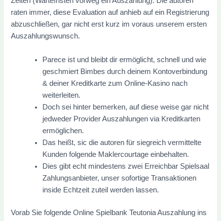
Zeiten (Wartefristen vorweg ein Auszahlung). Die autoren
raten immer, diese Evaluation auf anhieb auf ein Registrierung
abzuschließen, gar nicht erst kurz im voraus unserem ersten
Auszahlungswunsch.
Parece ist und bleibt dir ermöglicht, schnell und wie
geschmiert Bimbes durch deinem Kontoverbindung
& deiner Kreditkarte zum Online-Kasino nach
weiterleiten.
Doch sei hinter bemerken, auf diese weise gar nicht
jedweder Provider Auszahlungen via Kreditkarten
ermöglichen.
Das heißt, sic die autoren für siegreich vermittelte
Kunden folgende Maklercourtage einbehalten.
Dies gibt echt mindestens zwei Erreichbar Spielsaal
Zahlungsanbieter, unser sofortige Transaktionen
inside Echtzeit zuteil werden lassen.
Vorab Sie folgende Online Spielbank Teutonia Auszahlung ins