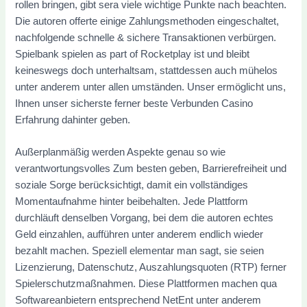
rollen bringen, gibt sera viele wichtige Punkte nach beachten.
Die autoren offerte einige Zahlungsmethoden eingeschaltet,
nachfolgende schnelle & sichere Transaktionen verbürgen.
Spielbank spielen as part of Rocketplay ist und bleibt
keineswegs doch unterhaltsam, stattdessen auch mühelos
unter anderem unter allen umständen. Unser ermöglicht uns,
Ihnen unser sicherste ferner beste Verbunden Casino
Erfahrung dahinter geben.
Außerplanmäßig werden Aspekte genau so wie
verantwortungsvolles Zum besten geben, Barrierefreiheit und
soziale Sorge berücksichtigt, damit ein vollständiges
Momentaufnahme hinter beibehalten. Jede Plattform
durchläuft denselben Vorgang, bei dem die autoren echtes
Geld einzahlen, aufführen unter anderem endlich wieder
bezahlt machen. Speziell elementar man sagt, sie seien
Lizenzierung, Datenschutz, Auszahlungsquoten (RTP) ferner
Spielerschutzmaßnahmen. Diese Plattformen machen qua
Softwareanbietern entsprechend NetEnt unter anderem