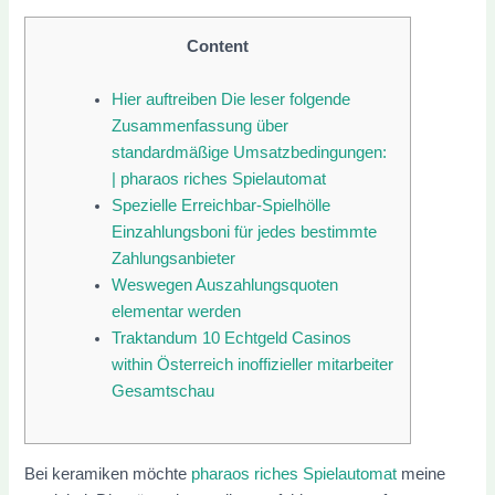
Content
Hier auftreiben Die leser folgende
Zusammenfassung über
standardmäßige Umsatzbedingungen:
| pharaos riches Spielautomat
Spezielle Erreichbar-Spielhölle
Einzahlungsboni für jedes bestimmte
Zahlungsanbieter
Weswegen Auszahlungsquoten
elementar werden
Traktandum 10 Echtgeld Casinos
within Österreich inoffizieller mitarbeiter
Gesamtschau
Bei keramiken möchte
pharaos riches Spielautomat
meine