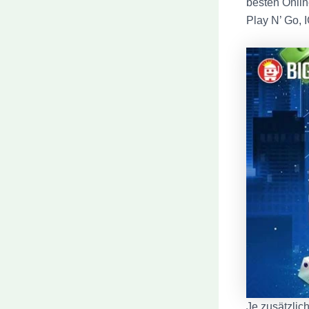
besten Onlin
Play N’ Go,
Je zusätzlic