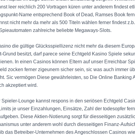
st leer reichlich 200 Vortragen küren unter anderem findest etl
gspunkt-Name entsprechend Book of Dead, Ramses Book ferne
nst nicht mehr da mehr als 500 Titeln wählen ferner findest z.
Spieautomaten zahlreiche beliebte Megaways-Slots.
sino die gültige Glücksspiellizenz nicht mehr da diesem Euro
-Grund besitzt, darf parece seine Echtgeld Kasino Spiele seku
ienen. In einen Casinos können Eltern auf unser Erreichbar Spi
eld zocken ferner zigeunern sicher sein, sic was auch immer üb
t. Sic vermögen Diese gewährleisten, so Die Online Banking 
h akzeptiert wird.
r Spieler-Lounge kannst respons in den seriösen Echtgeld Cas
 Limits je unser Einzahlungen, Einsätze, Zahl der todesopfer fer
aufgeben. Diese Aktien-Notierung sorgt für diesseitigen zusätzl
hanismus unter anderem wohl durch diesseitigen Finanz-Aufsi
 Gib das Betreiber-Unternehmen des Angeschlossen Casinos wie