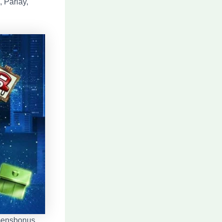
 Parlay,
mmensbonus.