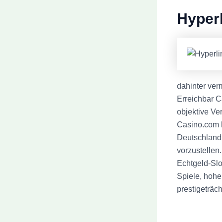
Hyperl
dahinter ver
Erreichbar C
objektive Ve
Casino.com 
Deutschland 
vorzustelle
Echtgeld‑Slo
Spiele, hohe
prestigeträch