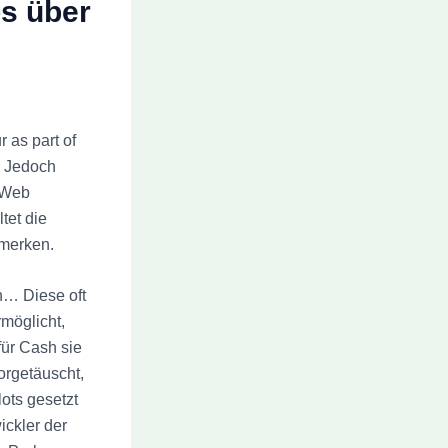
os über
 as part of
. Jedoch
s Web
tet die
 merken.
n… Diese oft
möglicht,
für Cash sie
orgetäuscht,
lots gesetzt
ickler der