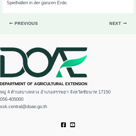
Spielhallen in der ganzen Erde.
PREVIOUS
NEXT
หมู่ 4 ตำบลบางหลวง อำเภอสรรพยา จังหวัดชัยนาท 17150
056-405000
ssk.central@doae.go.th