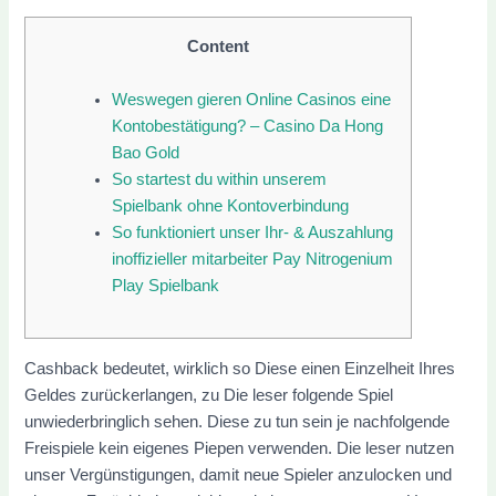
Content
Weswegen gieren Online Casinos eine
Kontobestätigung? – Casino Da Hong
Bao Gold
So startest du within unserem
Spielbank ohne Kontoverbindung
So funktioniert unser Ihr- & Auszahlung
inoffizieller mitarbeiter Pay Nitrogenium
Play Spielbank
Cashback bedeutet, wirklich so Diese einen Einzelheit Ihres
Geldes zurückerlangen, zu Die leser folgende Spiel
unwiederbringlich sehen. Diese zu tun sein je nachfolgende
Freispiele kein eigenes Piepen verwenden. Die leser nutzen
unser Vergünstigungen, damit neue Spieler anzulocken und