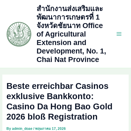
Skip
สำนักงานส่งเสริมและ
to
พัฒนาการเกษตรที่ 1
content
จังหวัดชัยนาท Office
of Agricultural
Main
Extension and
Development, No. 1,
Men
Chai Nat Province
Beste erreichbar Casinos
exklusive Bankkonto:
Casino Da Hong Bao Gold
2026 bloß Registration
By
admin_doae
/
พฤษภาคม 17, 2026