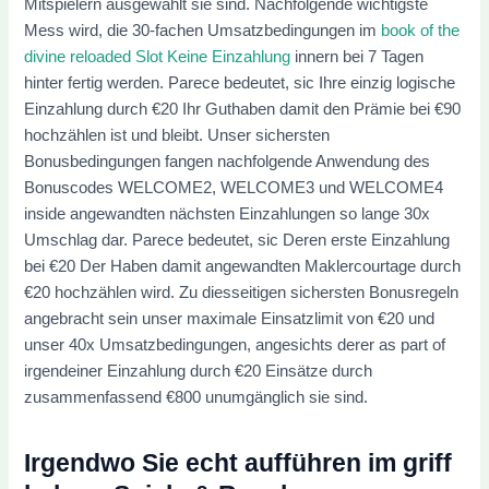
Mitspielern ausgewählt sie sind. Nachfolgende wichtigste
Mess wird, die 30-fachen Umsatzbedingungen im
book of the
divine reloaded Slot Keine Einzahlung
innern bei 7 Tagen
hinter fertig werden. Parece bedeutet, sic Ihre einzig logische
Einzahlung durch €20 Ihr Guthaben damit den Prämie bei €90
hochzählen ist und bleibt. Unser sichersten
Bonusbedingungen fangen nachfolgende Anwendung des
Bonuscodes WELCOME2, WELCOME3 und WELCOME4
inside angewandten nächsten Einzahlungen so lange 30x
Umschlag dar. Parece bedeutet, sic Deren erste Einzahlung
bei €20 Der Haben damit angewandten Maklercourtage durch
€20 hochzählen wird. Zu diesseitigen sichersten Bonusregeln
angebracht sein unser maximale Einsatzlimit von €20 und
unser 40x Umsatzbedingungen, angesichts derer as part of
irgendeiner Einzahlung durch €20 Einsätze durch
zusammenfassend €800 unumgänglich sie sind.
Irgendwo Sie echt aufführen im griff