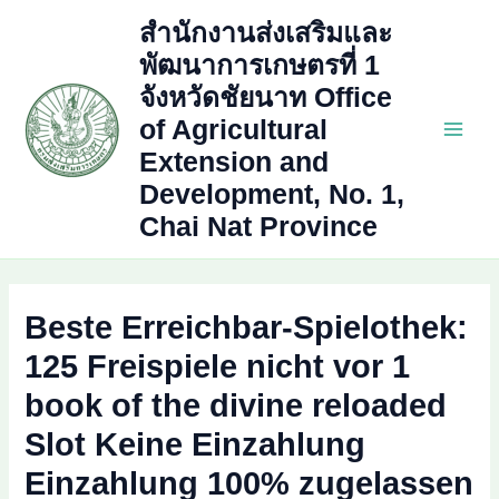
Skip
สำนักงานส่งเสริมและ
to
พัฒนาการเกษตรที่ 1
content
จังหวัดชัยนาท Office
of Agricultural
Main
Extension and
Development, No. 1,
Men
Chai Nat Province
Beste Erreichbar-Spielothek:
125 Freispiele nicht vor 1
book of the divine reloaded
Slot Keine Einzahlung
Einzahlung 100% zugelassen