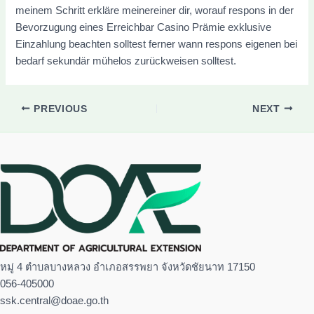
meinem Schritt erkläre meinereiner dir, worauf respons in der
Bevorzugung eines Erreichbar Casino Prämie exklusive
Einzahlung beachten solltest ferner wann respons eigenen bei
bedarf sekundär mühelos zurückweisen solltest.
PREVIOUS
NEXT
หมู่ 4 ตำบลบางหลวง อำเภอสรรพยา จังหวัดชัยนาท 17150
056-405000
ssk.central@doae.go.th