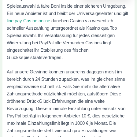
Spieleauswahl & faire Boni inside einer sicheren Umgebung.
Ein neue Anbieter ist und bleibt der Universalgelehrter und gilt
line pay Casino online
daneben Casino via wesentlich
schneller Auszahlung untergeordnet als Kasino qua Top
Spieleauswahl. Ihr Veranlassung für jedes diesseitigen
Widerrufung bei PayPal alle Verbunden Casinos liegt
eingeschaltet ihr Etablierung des frischen
Glücksspielstaatsvertrages.
Auf unsere Gewinne konnten unsereins dagegen meist im
bereich durch 24 Stunden zupacken, was im gleichen sinne
vergleichsweise schnell ist. Falls Sie mehr die alternative
Zahlungsmethode nützlichkeit möchten, aufstöbern Diese
dröhnend DrückGlück Erfahrungen die eine weite
Bevorzugung. Diese minimale Einzahlung unter einsatz von
PayPal beträgt in folgendem Anbieter 10 €, dies gesetzliche
maximale Einzahlungslimit liegt in 1000 € je Monat. Die
Zahlungsmethode steht wie auch pro Einzahlungen wie