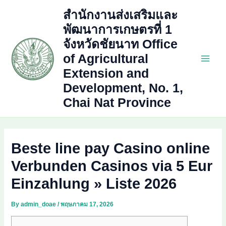
Skip
สำนักงานส่งเสริมและ
to
พัฒนาการเกษตรที่ 1
content
จังหวัดชัยนาท Office
of Agricultural
Main
Extension and
Development, No. 1,
Men
Chai Nat Province
Beste line pay Casino online
Verbunden Casinos via 5 Eur
Einzahlung » Liste 2026
By
admin_doae
/
พฤษภาคม 17, 2026