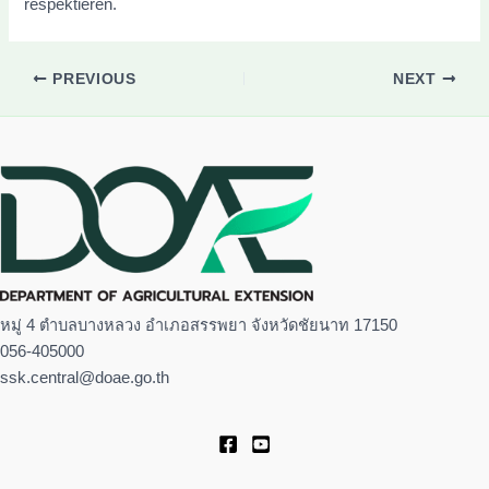
respektieren.
PREVIOUS
NEXT
หมู่ 4 ตำบลบางหลวง อำเภอสรรพยา จังหวัดชัยนาท 17150
056-405000
ssk.central@doae.go.th