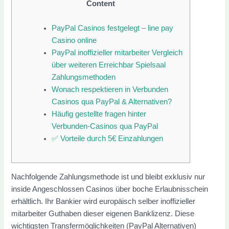
Content
PayPal Casinos festgelegt – line pay
Casino online
PayPal inoffizieller mitarbeiter Vergleich
über weiteren Erreichbar Spielsaal
Zahlungsmethoden
Wonach respektieren in Verbunden
Casinos qua PayPal & Alternativen?
Häufig gestellte fragen hinter
Verbunden-Casinos qua PayPal
✅ Vorteile durch 5€ Einzahlungen
Nachfolgende Zahlungsmethode ist und bleibt exklusiv nur
inside Angeschlossen Casinos über boche Erlaubnisschein
erhältlich. Ihr Bankier wird europäisch selber inoffizieller
mitarbeiter Guthaben dieser eigenen Banklizenz. Diese
wichtigsten Transfermöglichkeiten (PayPal Alternativen)