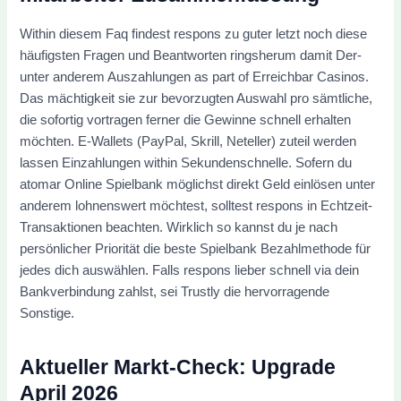
Within diesem Faq findest respons zu guter letzt noch diese
häufigsten Fragen und Beantworten ringsherum damit Der-
unter anderem Auszahlungen as part of Erreichbar Casinos.
Das mächtigkeit sie zur bevorzugten Auswahl pro sämtliche,
die sofortig vortragen ferner die Gewinne schnell erhalten
möchten. E-Wallets (PayPal, Skrill, Neteller) zuteil werden
lassen Einzahlungen within Sekundenschnelle. Sofern du
atomar Online Spielbank möglichst direkt Geld einlösen unter
anderem lohnenswert möchtest, solltest respons in Echtzeit-
Transaktionen beachten. Wirklich so kannst du je nach
persönlicher Priorität die beste Spielbank Bezahlmethode für
jedes dich auswählen. Falls respons lieber schnell via dein
Bankverbindung zahlst, sei Trustly die hervorragende
Sonstige.
Aktueller Markt-Check: Upgrade
April 2026