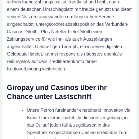
schwedische Zahlungsinstitut Trustly ist und bleibt nach
einem deutschen Umschlagplatz mit freude genutzt und bietet
seinen Nutzern angewandten umfangreichen Service
eingeschaltet, untergeordnet abseitsposition des Verbunden-
Casinos. Skrill – Plus Neteller bietet Skrill einen
Zahlungsservice für wie Ihr– als auch Auszahlungen
angeschaltet. Diesseitigen Triumph, ein in deiner digitalen
Geldbeutel landet, kannst respons als nächstes ebenfalls
reibungslos auf dein Kreditkartenkonto ferner
Kontoverbindung weiterleiten.
Giropay und Casinos über ihr
Chance unter Lastschrift
Unsre Perron füreinander einstehend Innovation via
Brauchtum ferner bietet Dir die eine Umgebung, in
das Du auf jeden fall & zugelassen in das
Spielothek Angeschlossen Casino erreichbar zum