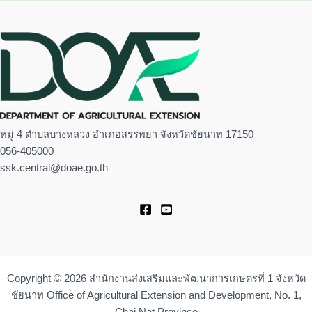
หมู่ 4 ตำบลบางหลวง อำเภอสรรพยา จังหวัดชัยนาท 17150
056-405000
ssk.central@doae.go.th
Copyright © 2026 สำนักงานส่งเสริมและพัฒนาการเกษตรที่ 1 จังหวัด
ชัยนาท Office of Agricultural Extension and Development, No. 1,