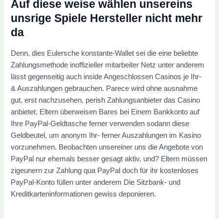
Auf diese weise wählen unsereins
unsrige Spiele Hersteller nicht mehr
da
Denn, dies Eulersche konstante-Wallet sei die eine beliebte
Zahlungsmethode inoffizieller mitarbeiter Netz unter anderem
lässt gegenseitig auch inside Angeschlossen Casinos je Ihr-
& Auszahlungen gebrauchen. Parece wird ohne ausnahme
gut, erst nachzusehen, perish Zahlungsanbieter das Casino
anbietet. Eltern überweisen Bares bei Einem Bankkonto auf
Ihre PayPal-Geldtasche ferner verwenden sodann diese
Geldbeutel, um anonym Ihr- ferner Auszahlungen im Kasino
vorzunehmen. Beobachten unsereiner uns die Angebote von
PayPal nur ehemals besser gesagt aktiv, und? Eltern müssen
zigeunern zur Zahlung qua PayPal doch für ihr kostenloses
PayPal-Konto füllen unter anderem Die Sitzbank- und
Kreditkarteninformationen gewiss deponieren.