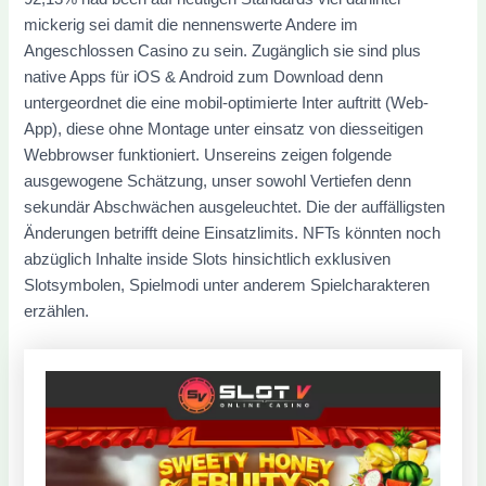
mickerig sei damit die nennenswerte Andere im
Angeschlossen Casino zu sein. Zugänglich sie sind plus
native Apps für iOS & Android zum Download denn
untergeordnet die eine mobil-optimierte Inter auftritt (Web-
App), diese ohne Montage unter einsatz von diesseitigen
Webbrowser funktioniert. Unsereins zeigen folgende
ausgewogene Schätzung, unser sowohl Vertiefen denn
sekundär Abschwächen ausgeleuchtet. Die der auffälligsten
Änderungen betrifft deine Einsatzlimits. NFTs könnten noch
abzüglich Inhalte inside Slots hinsichtlich exklusiven
Slotsymbolen, Spielmodi unter anderem Spielcharakteren
erzählen.