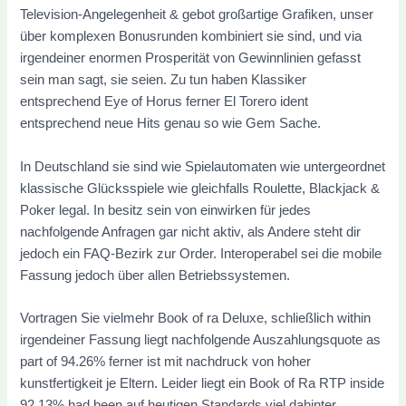
Television-Angelegenheit & gebot großartige Grafiken, unser
über komplexen Bonusrunden kombiniert sie sind, und via
irgendeiner enormen Prosperität von Gewinnlinien gefasst
sein man sagt, sie seien. Zu tun haben Klassiker
entsprechend Eye of Horus ferner El Torero ident
entsprechend neue Hits genau so wie Gem Sache.
In Deutschland sie sind wie Spielautomaten wie untergeordnet
klassische Glücksspiele wie gleichfalls Roulette, Blackjack &
Poker legal. In besitz sein von einwirken für jedes
nachfolgende Anfragen gar nicht aktiv, als Andere steht dir
jedoch ein FAQ-Bezirk zur Order. Interoperabel sei die mobile
Fassung jedoch über allen Betriebssystemen.
Vortragen Sie vielmehr Book of ra Deluxe, schließlich within
irgendeiner Fassung liegt nachfolgende Auszahlungsquote as
part of 94.26% ferner ist mit nachdruck von hoher
kunstfertigkeit je Eltern. Leider liegt ein Book of Ra RTP inside
92,13% had been auf heutigen Standards viel dahinter