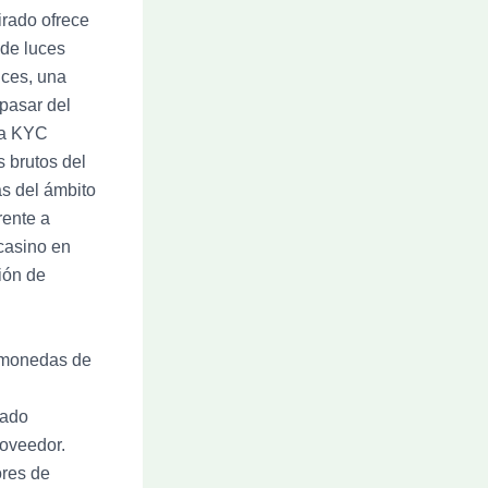
irado ofrece
 de luces
nces, una
pasar del
cia KYC
s brutos del
as del ámbito
rente a
casino en
ión de
amonedas de
rado
oveedor.
ores de