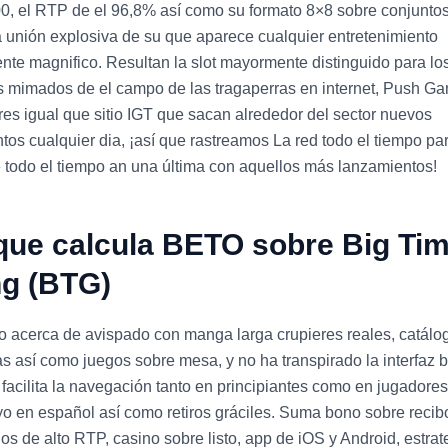
0, el RTP de el 96,8% así­ como su formato 8×8 sobre conjunto
a unión explosiva de su que aparece cualquier entretenimiento
te magnifico. Resultan la slot mayormente distinguido para lo
 mimados de el campo de las tragaperras en internet, Push G
res igual que sitio IGT que sacan alrededor del sector nuevos
tos cualquier dia, ¡así que rastreamos La red todo el tiempo pa
 todo el tiempo an una última con aquellos más lanzamientos!
que calcula BETO sobre Big Ti
g (BTG)
o acerca de avispado con manga larga crupieres reales, catálo
 así­ como juegos sobre mesa, y no ha transpirado la interfaz b
l facilita la navegación tanto en principiantes como en jugador
yo en español así­ como retiros gráciles. Suma bono sobre recib
os de alto RTP, casino sobre listo, app de iOS y Android, estrat