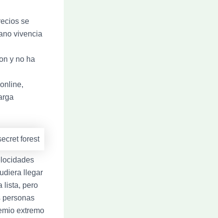
recios se
iano vivencia
con y no ha
online,
arga
elocidades
udiera llegar
 lista, pero
s personas
remio extremo