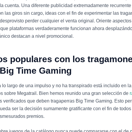
la cuenta. Una diferente publicidad extremadamente recurrent
on las giros sin cargo, ideas con el fin de experimentar las tra
 desprovisto perder cualquier el venta original. Oriente aspecto
 que plataformas verdaderamente funcionan ahora desplazándo
único destacan a nivel promocional.
os populares con los tragamon
 Big Time Gaming
 lo largo de una impulso y no ha transpirado está incluido en la
s sobre Megatrail. Bien hemos reunido una gran selección de
r
s verificados que deben tragaperras Big Time Gaming. Esto pe
pueda ser la decisión sumamente gratificante con el fin de todos
esmesurados premios.
obre juegos de la catálogo nunca puede compararse con el de o