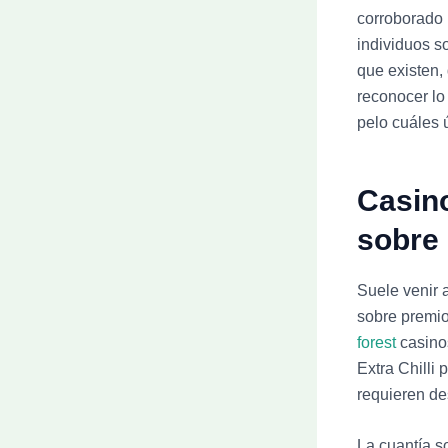
corroborado 
individuos s
que existen,
reconocer lo
pelo cuáles 
Casin
sobre
Suele venir a
sobre premio
forest
casino
Extra Chilli 
requieren d
La cuantía s