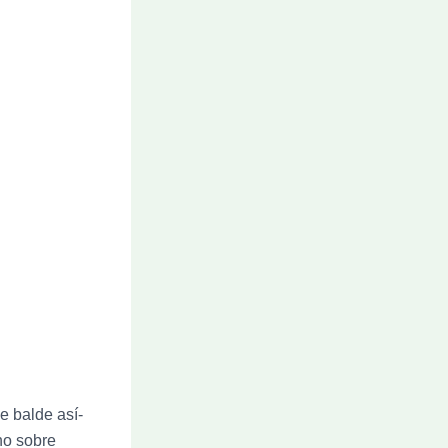
e balde así­
no sobre