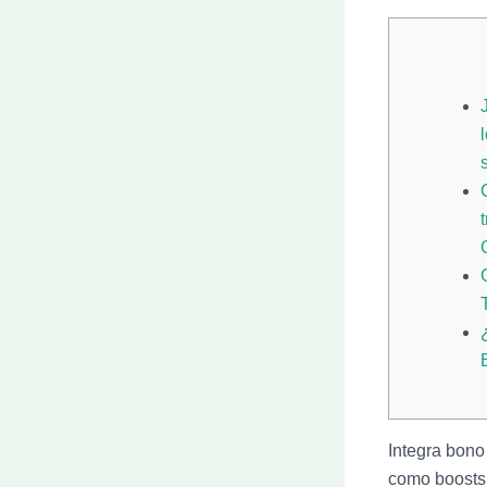
Integra bono
como boosts 