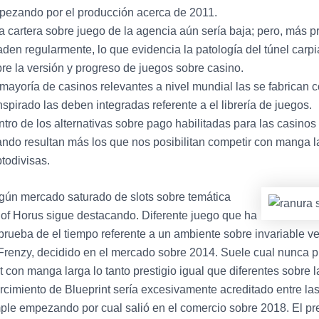
ezando por el producción acerca de 2011.
 cartera sobre juego de la agencia aún serí­a baja; pero, más p
den regularmente, lo que evidencia la patologí­a del túnel carp
re la versión y progreso de juegos sobre casino.
mayoría de casinos relevantes a nivel mundial las se fabrican 
nspirado las deben integradas referente a el librería de juegos.
tro de los alternativas sobre pago habilitadas para las casinos 
ndo resultan más los que nos posibilitan competir con manga l
ptodivisas.
gún mercado saturado de slots sobre temática
 of Horus sigue destacando. Diferente juego que ha
prueba de el tiempo referente a un ambiente sobre invariable v
n Frenzy, decidido en el mercado sobre 2014. Suele cual nunca p
t con manga larga lo tanto prestigio igual que diferentes sobre la
rcimiento de Blueprint serí­a excesivamente acreditado entre la
ple empezando por cual salió en el comercio sobre 2018. El p