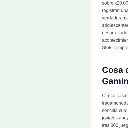
sobre x20.00
registran un
verdaderamen
adolescentes
desarrollado
acontecimien
Slots Temple
Cosa 
Gamin
Ofrece casin
tragamonedas
sencilla cua
joviales apo
tres.000 jueg