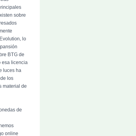
rincipales
xisten sobre
eresados
amente
volution, lo
xpansión
obre BTG de
 esa licencia
e luces ha
 de los
s material de
monedas de
, hemos
go online