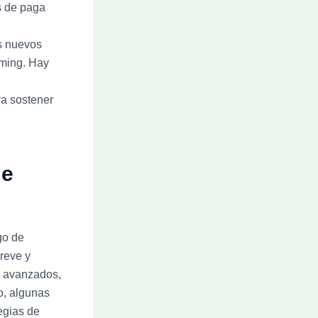
s de paga
s nuevos
aming. Hay
ra sostener
me
go de
reve y
es avanzados,
o, algunas
egias de