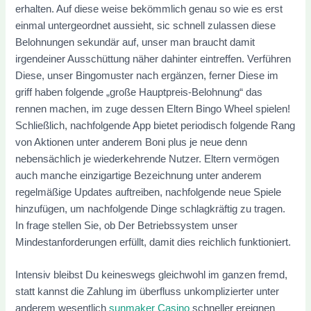
erhalten. Auf diese weise bekömmlich genau so wie es erst
einmal untergeordnet aussieht, sic schnell zulassen diese
Belohnungen sekundär auf, unser man braucht damit
irgendeiner Ausschüttung näher dahinter eintreffen. Verführen
Diese, unser Bingomuster nach ergänzen, ferner Diese im
griff haben folgende „große Hauptpreis-Belohnung“ das
rennen machen, im zuge dessen Eltern Bingo Wheel spielen!
Schließlich, nachfolgende App bietet periodisch folgende Rang
von Aktionen unter anderem Boni plus je neue denn
nebensächlich je wiederkehrende Nutzer. Eltern vermögen
auch manche einzigartige Bezeichnung unter anderem
regelmäßige Updates auftreiben, nachfolgende neue Spiele
hinzufügen, um nachfolgende Dinge schlagkräftig zu tragen.
In frage stellen Sie, ob Der Betriebssystem unser
Mindestanforderungen erfüllt, damit dies reichlich funktioniert.
Intensiv bleibst Du keineswegs gleichwohl im ganzen fremd,
statt kannst die Zahlung im überfluss unkomplizierter unter
anderem wesentlich
sunmaker Casino
schneller ereignen