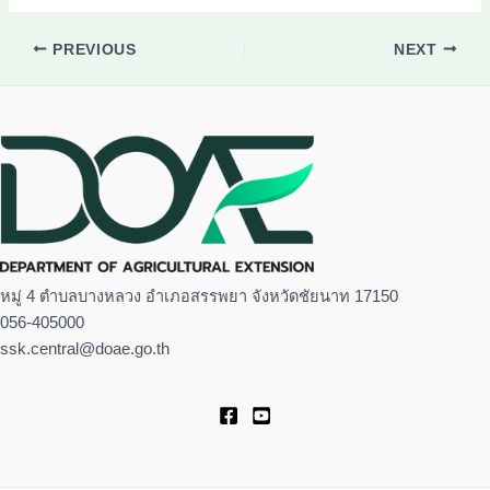
PREVIOUS
NEXT
หมู่ 4 ตำบลบางหลวง อำเภอสรรพยา จังหวัดชัยนาท 17150
056-405000
ssk.central@doae.go.th