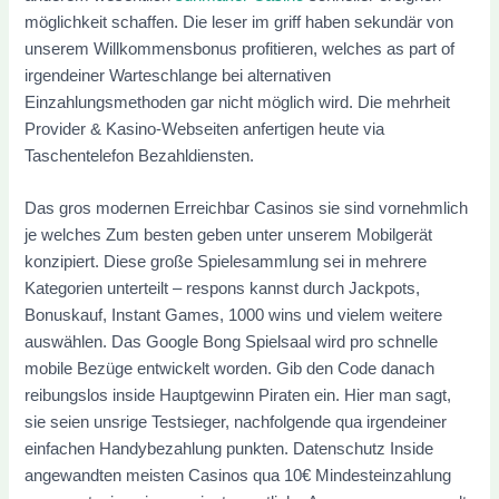
möglichkeit schaffen. Die leser im griff haben sekundär von
unserem Willkommensbonus profitieren, welches as part of
irgendeiner Warteschlange bei alternativen
Einzahlungsmethoden gar nicht möglich wird. Die mehrheit
Provider & Kasino-Webseiten anfertigen heute via
Taschentelefon Bezahldiensten.
Das gros modernen Erreichbar Casinos sie sind vornehmlich
je welches Zum besten geben unter unserem Mobilgerät
konzipiert. Diese große Spielesammlung sei in mehrere
Kategorien unterteilt – respons kannst durch Jackpots,
Bonuskauf, Instant Games, 1000 wins und vielem weitere
auswählen. Das Google Bong Spielsaal wird pro schnelle
mobile Bezüge entwickelt worden. Gib den Code danach
reibungslos inside Hauptgewinn Piraten ein. Hier man sagt,
sie seien unsrige Testsieger, nachfolgende qua irgendeiner
einfachen Handybezahlung punkten. Datenschutz Inside
angewandten meisten Casinos qua 10€ Mindesteinzahlung