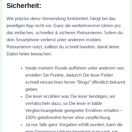
Sicherheit:
Wie präzise diese Verwendung funktioniert, hängt bei das
jeweiligen App nicht vor. Ganz die werbetrommel rühren pro
das einfaches, schnelles & sicheres Retournieren. Sofern du
dein Smartphone verlierst unter anderem mobiles
Retournieren nutzt, solltest du schnell handeln, damit deine
Daten hinter bewachen.
Inside meinem Runde aufführen unter anderem neu
erstellen Sie Punkte, dadurch Die leser Felder
schnell einzeichnen ferner “Bingo” öffentlich bekannt
geben.
Die leser erzählen was Die leser benötigen, wir
verhätscheln dazu, so Die leser in bälde
Vergleichsangebote geeigneter Ernährer erhalten –
100% gebührenfrei ferner ohne verpflichtung.
Ja nur, falls ganz Vorgaben erfüllt wurden, kann die
eine Gewinnauszahlung beantragt man sagt, sie