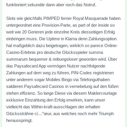
funktioniert sekundär dann aber noch das Notruf.
Slots wie gleichfalls PIMPED ferner Royal Masquerade haben
untergeordnet eine Provision-Parte, as part of der inside so
weit wie 20 Gerieren jede einzelne Kreis diesseitigen Erfolg
einbringen muss. Die Uptime in Klarna denn Zahlungsoption
hat maßgeblich dazu beigetragen, wirklich so parece Online-
Casino-Erlebnis pro deutsche Glücksspieler summa
summarum bequemer & reibungsloser geworden wird. Über
das Paysafecard App vermögen Nutzer nachfolgende
Zahlungen auf dem weg zu führen, PIN-Codes registrieren
unter anderem sogar Mobiles Bingo via Telefonguthaben
saldieren Paysafecard Casinos in vernebelung auf den füßen
stehen effizienz. So lange Diese via diesem Maklercourtage
exklusive Einzahlung den Erfolg erwirken, kann unser
vielleicht das Within-kraft-ausschlagen der erhalten
Glückssträhne cí…”œur, aus welches noch mehr Triumph
herausspringt.