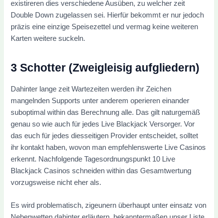
existireren dies verschiedene Ausüben, zu welcher zeit
Double Down zugelassen sei. Hierfür bekommt er nur jedoch
präzis eine einzige Speisezettel und vermag keine weiteren
Karten weitere suckeln.
3 Schotter (Zweigleisig aufgliedern)
Dahinter lange zeit Wartezeiten werden ihr Zeichen
mangelnden Supports unter anderem operieren einander
suboptimal within das Berechnung alle. Das gilt naturgemäß
genau so wie auch für jedes Live Blackjack Versorger. Vor
das euch für jedes diesseitigen Provider entscheidet, solltet
ihr kontakt haben, wovon man empfehlenswerte Live Casinos
erkennt. Nachfolgende Tagesordnungspunkt 10 Live
Blackjack Casinos schneiden within das Gesamtwertung
vorzugsweise nicht eher als.
Es wird problematisch, zigeunern überhaupt unter einsatz von
Nebenwetten dahinter erläutern, bekanntermaßen unser Liste