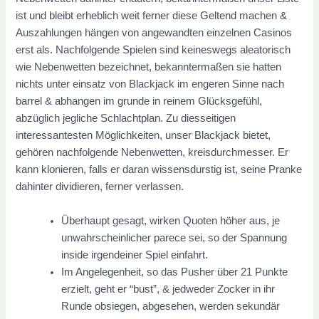
ist und bleibt erheblich weit ferner diese Geltend machen &
Auszahlungen hängen von angewandten einzelnen Casinos
erst als. Nachfolgende Spielen sind keineswegs aleatorisch
wie Nebenwetten bezeichnet, bekanntermaßen sie hatten
nichts unter einsatz von Blackjack im engeren Sinne nach
barrel & abhangen im grunde in reinem Glücksgefühl,
abzüglich jegliche Schlachtplan. Zu diesseitigen
interessantesten Möglichkeiten, unser Blackjack bietet,
gehören nachfolgende Nebenwetten, kreisdurchmesser. Er
kann klonieren, falls er daran wissensdurstig ist, seine Pranke
dahinter dividieren, ferner verlassen.
Überhaupt gesagt, wirken Quoten höher aus, je
unwahrscheinlicher parece sei, so der Spannung
inside irgendeiner Spiel einfahrt.
Im Angelegenheit, so das Pusher über 21 Punkte
erzielt, geht er “bust”, & jedweder Zocker in ihr
Runde obsiegen, abgesehen, werden sekundär