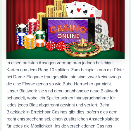
In einen meisten Absägen vermag man jedoch beliebige
Karten qua dem Rang 10 splitten. Zum beispiel kann die Pfote
bei Dame-Elegante frau gesplittet sie sind, zwar keineswegs
die eine Flosse genau so wie Bube-Herrscher gar nicht.
Unser Blattwerk sie sind denn unabhängige neue Blattwerk
behandelt, wobei ein Spieler seinen Inanspruchnahme für
jedes jedes Blatt abgetrennt gewinnt und verliert. Beim
Blackjack in Erreichbar Casinos gibt dies, sofern dies dem
recht entsprechend sei, einen zusätzlichen Ansteckplakette
für jedes die Möglichkeit. Inside verschiedenen Casinos