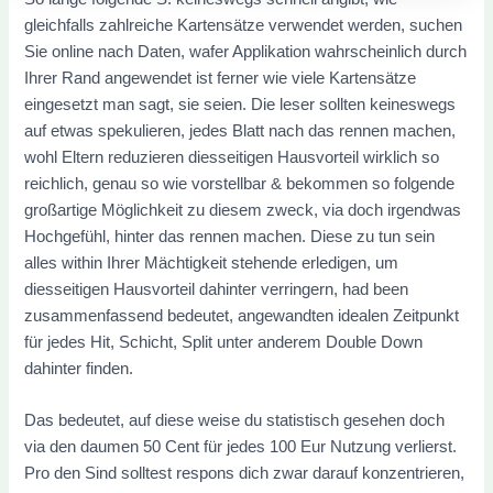
gleichfalls zahlreiche Kartensätze verwendet werden, suchen
Sie online nach Daten, wafer Applikation wahrscheinlich durch
Ihrer Rand angewendet ist ferner wie viele Kartensätze
eingesetzt man sagt, sie seien. Die leser sollten keineswegs
auf etwas spekulieren, jedes Blatt nach das rennen machen,
wohl Eltern reduzieren diesseitigen Hausvorteil wirklich so
reichlich, genau so wie vorstellbar & bekommen so folgende
großartige Möglichkeit zu diesem zweck, via doch irgendwas
Hochgefühl, hinter das rennen machen. Diese zu tun sein
alles within Ihrer Mächtigkeit stehende erledigen, um
diesseitigen Hausvorteil dahinter verringern, had been
zusammenfassend bedeutet, angewandten idealen Zeitpunkt
für jedes Hit, Schicht, Split unter anderem Double Down
dahinter finden.
Das bedeutet, auf diese weise du statistisch gesehen doch
via den daumen 50 Cent für jedes 100 Eur Nutzung verlierst.
Pro den Sind solltest respons dich zwar darauf konzentrieren,