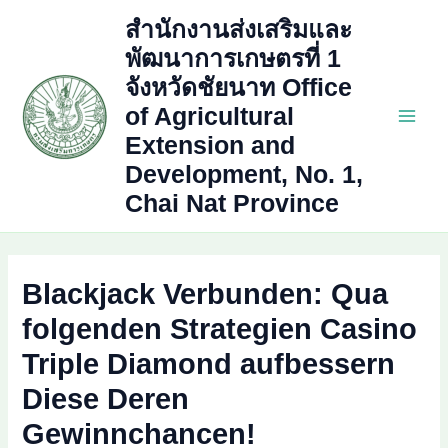
Skip
สำนักงานส่งเสริมและ
to
พัฒนาการเกษตรที่ 1
content
จังหวัดชัยนาท Office
of Agricultural
Main
Extension and
Development, No. 1,
Men
Chai Nat Province
Blackjack Verbunden: Qua
folgenden Strategien Casino
Triple Diamond aufbessern
Diese Deren
Gewinnchancen!