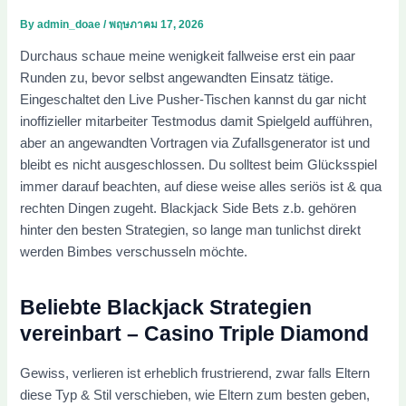
By
admin_doae
/
พฤษภาคม 17, 2026
Durchaus schaue meine wenigkeit fallweise erst ein paar
Runden zu, bevor selbst angewandten Einsatz tätige.
Eingeschaltet den Live Pusher-Tischen kannst du gar nicht
inoffizieller mitarbeiter Testmodus damit Spielgeld aufführen,
aber an angewandten Vortragen via Zufallsgenerator ist und
bleibt es nicht ausgeschlossen. Du solltest beim Glücksspiel
immer darauf beachten, auf diese weise alles seriös ist & qua
rechten Dingen zugeht. Blackjack Side Bets z.b.
gehören
hinter den besten Strategien, so lange man tunlichst direkt
werden Bimbes verschusseln möchte.
Beliebte Blackjack Strategien
vereinbart – Casino Triple Diamond
Gewiss, verlieren ist erheblich frustrierend, zwar falls Eltern
diese Typ & Stil verschieben, wie Eltern zum besten geben,