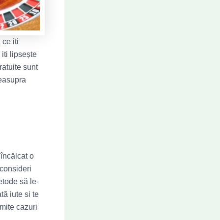
ce iti
iti lipsește
ratuite sunt
deasupra
 încălcat o
 consideri
etode să le-
ă iute si te
mite cazuri