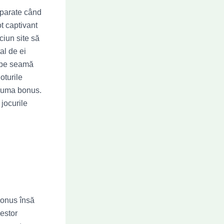
aparate când
ot captivant
ciun site să
al de ei
e pe seamă
oturile
 suma bonus.
 jocurile
bonus însă
estor