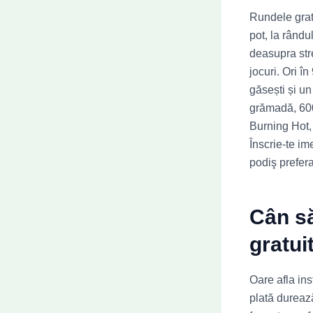
Rundele gratu
pot, la rândul
deasupra stre
jocuri. Ori î
găsești și un
grămadă, 600
Burning Hot,
Înscrie-te im
podiş prefera
Cân să
gratui
Oare afla ins
plată dureaz