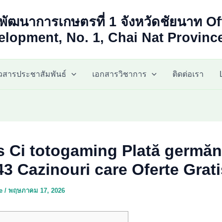
พัฒนาการเกษตรที่ 1 จังหวัดชัยนาท Of
lopment, No. 1, Chai Nat Provinc
าวสารประชาสัมพันธ์
เอกสารวิชาการ
ติดต่อเรา
 Ci totogaming Plată germă
43 Cazinouri care Oferte Grati
ae
/
พฤษภาคม 17, 2026