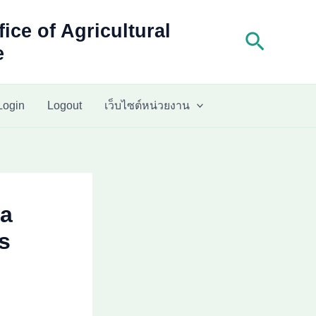
fice of Agricultural
Search
e
Login
Logout
เว็บไซต์หน่วยงาน
na
s