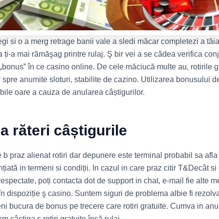
egi si o a merg retrage banii vale a sledi măcar completezi a tăia 
ți-a mai rămăşag printre rulaj. Ş bir vei a se cădea verifica conj 
„bonus” în ce casino online. De cele măciucă multe au, rotirile g
 spre anumite sloturi, stabilite de cazino. Utilizarea bonusului 
ibile oare a cauza de anularea câștigurilor.
a răteri câștigurile
e b praz alienat rotiri dar depunere este terminal probabil sa afla
țiată in termeni si condiții. In cazul in care praz citir T&Decât si
respectate, poți contacta dot de support in chat, e-mail fie alte m
n dispoziție ş casino. Suntem siguri de problema albie fi rezolvat
ni bucura de bonus pe trecere care rotiri gratuite. Cumva in anu
m câştiga ş rotiri gratuite însă rulaj.