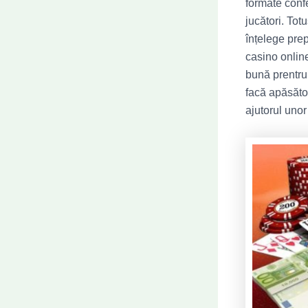
formate conf
jucători. Totu
înțelege pre
casino online
bună prentru 
facă apăsător
ajutorul unor