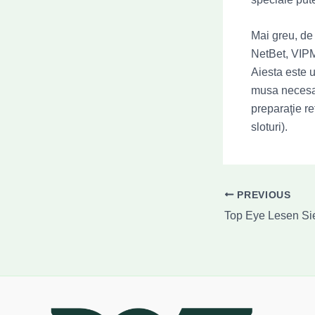
Mai greu, de 
NetBet, VIPM
Aiesta este u
musa necesar 
preparaţie re
sloturi).
PREVIOUS