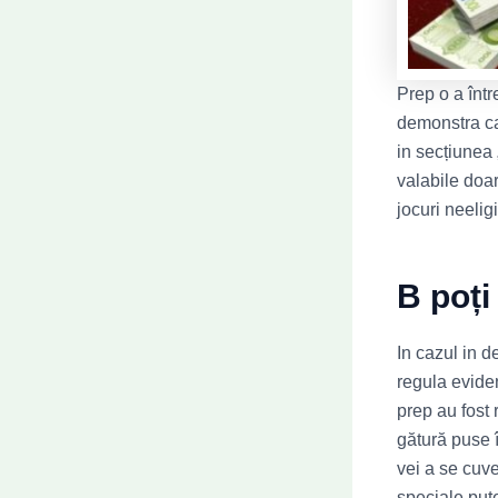
Prep o a într
demonstra ca 
in secțiunea 
valabile doar
jocuri neelig
B poți 
In cazul in d
regula eviden
prep au fost 
gătură puse î
vei a se cuve
speciale pute