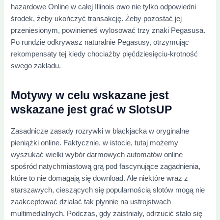
hazardowe Online w całej Illinois owo nie tylko odpowiedni
środek, żeby ukończyć transakcję. Żeby pozostać jej
przeniesionym, powinieneś wylosować trzy znaki Pegasusa.
Po rundzie odkrywasz naturalnie Pegasusy, otrzymując
rekompensaty tej kiedy chociażby pięćdziesięciu-krotność
swego zakładu.
Motywy w celu wskazane jest
wskazane jest grać w SlotsUP
Zasadnicze zasady rozrywki w blackjacka w oryginalne
pieniążki online. Faktycznie, w istocie, tutaj możemy
wyszukać wielki wybór darmowych automatów online
spośród natychmiastową grą pod fascynujące zagadnienia,
które to nie domagają się download. Ale niektóre wraz z
starszawych, cieszących się popularnością slotów mogą nie
zaakceptować działać tak płynnie na ustrojstwach
multimedialnych. Podczas, gdy zaistniały, odrzucić stało się