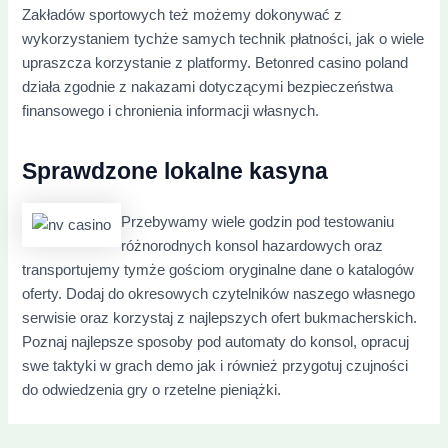
Zakładów sportowych też możemy dokonywać z
wykorzystaniem tychże samych technik płatności, jak o wiele
upraszcza korzystanie z platformy. Betonred casino poland
działa zgodnie z nakazami dotyczącymi bezpieczeństwa
finansowego i chronienia informacji własnych.
Sprawdzone lokalne kasyna
Przebywamy wiele godzin pod testowaniu
różnorodnych konsol hazardowych oraz
transportujemy tymże gościom oryginalne dane o katalogów
oferty. Dodaj do okresowych czytelników naszego własnego
serwisie oraz korzystaj z najlepszych ofert bukmacherskich.
Poznaj najlepsze sposoby pod automaty do konsol, opracuj
swe taktyki w grach demo jak i również przygotuj czujności
do odwiedzenia gry o rzetelne pieniążki.