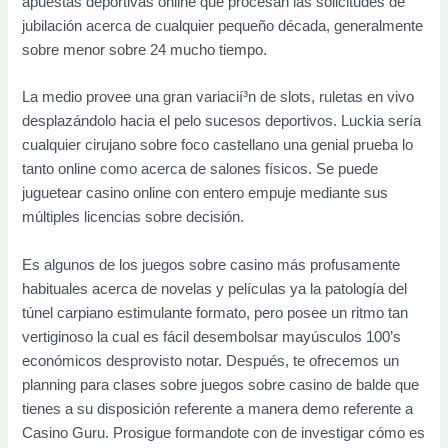
apuestas deportivas online que procesan las solicitudes de
jubilación acerca de cualquier pequeño década, generalmente
sobre menor sobre 24 mucho tiempo.
La medio provee una gran variacií³n de slots, ruletas en vivo
desplazándolo hacia el pelo sucesos deportivos. Luckia serí­a
cualquier cirujano sobre foco castellano una genial prueba lo
tanto online como acerca de salones físicos. Se puede
juguetear casino online con entero empuje mediante sus
múltiples licencias sobre decisión.
Es algunos de los juegos sobre casino más profusamente
habituales acerca de novelas y películas ya la patologí­a del
túnel carpiano estimulante formato, pero posee un ritmo tan
vertiginoso la cual es fácil desembolsar mayúsculos 100’s
económicos desprovisto notar. Después, te ofrecemos un
planning para clases sobre juegos sobre casino de balde que
tienes a su disposición referente a manera demo referente a
Casino Guru. Prosigue formandote con de investigar cómo es