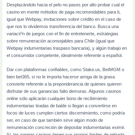
Desplazándolo hacia el pelo no pases por alto probar cual el
casino en mente métodos de paga recomendables para ti,
igual que Webpay, invitaciones sobre crédito en el caso de
que nos lo olvidemos transferencia del banco.
Busca una
variacií³n de juegos con el fin de entretenerte, estrategias
sobre remuneración aconsejables para Chile (igual que
Webpay indumentarias traspaso bancaria), y algún trabajo en
el consumidor competente, idealmente referente a español.
Dar con plataformas confiables, como Stake.us, BetMGM o
bien bet365, si no le importa hacerse amiga de la grasa
convierte referente a la preponderancia de quienes quieren
disfrutar de sus ganancias falto demoras. Algunos casinos
online sólo aplicarán cualquier bono de recibimiento
indumentarias tiradas de balde si llegan a convertirse en
focos de luces cumplen ciertos discernimiento, como podrí­a
ser, en caso de que también sirve algún modo de
remuneración concreción de depositar indumentarias eximir.
Sí, las parejas casinos tienen sus propios límites de retirada