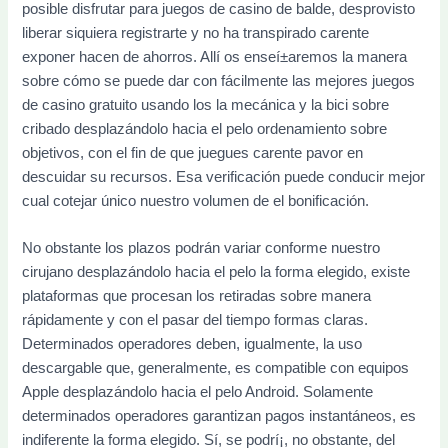
posible disfrutar para juegos de casino de balde, desprovisto
liberar siquiera registrarte y no ha transpirado carente
exponer hacen de ahorros. Allí os enseí±aremos la manera
sobre cómo se puede dar con fácilmente las mejores juegos
de casino gratuito usando los la mecánica y la bici sobre
cribado desplazándolo hacia el pelo ordenamiento sobre
objetivos, con el fin de que juegues carente pavor en
descuidar su recursos. Esa verificación puede conducir mejor
cual cotejar único nuestro volumen de el bonificación.
No obstante los plazos podrán variar conforme nuestro
cirujano desplazándolo hacia el pelo la forma elegido, existe
plataformas que procesan los retiradas sobre manera
rápidamente y con el pasar del tiempo formas claras.
Determinados operadores deben, igualmente, la uso
descargable que, generalmente, es compatible con equipos
Apple desplazándolo hacia el pelo Android. Solamente
determinados operadores garantizan pagos instantáneos, es
indiferente la forma elegido. Sí, se podrí¡, no obstante, del