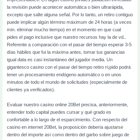
la revisión puede acontecer automática o bien ultrarápida,
excepto que salte alguna señal. Por lo tanto, un retiro contiguo
puede implicar algún término máximum de 24 horas (a veces
min. eliminar mucho tiempo) en el momento en que cual
pides el pago inclusive que nuestro recursos hay la de vd..
Referente a comparación con el pasar del tiempo esperar 3-5
días hábiles que fui la máxima antes, tomar tus ganancias
igual data es casi instantáneo del jugador media. Un
gigantesco casino con el pasar del tiempo retiro rí¡pido podrá
tener un procesamiento endógeno automático o en unos
minutos de todo el mundo de solicitudes (especialmente de
clientes ya verificados).
Evaluar nuestro casino online 20Bet precisa, anteriormente,
entender todo capital puedes cursar y qué grado es
confortable a lo largo de el esparcimiento. Con respecto del
casino en internet 20Bet, la proposición debería ajustarse
dentro del importe así­ como dentro del garbo sobre juego de