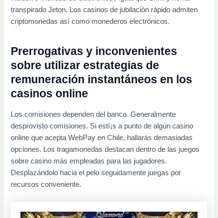
transpirado Jeton. Los casinos de jubilación rápido admiten
criptomonedas así­ como monederos electrónicos.
Prerrogativas y inconvenientes
sobre utilizar estrategias de
remuneración instantáneos en los
casinos online
Los comisiones dependen del banco. Generalmente
desprovisto comisiones. Si estí¡s a punto de algún casino
online que acepta WebPay en Chile, hallarás demasiadas
opciones. Los tragamonedas destacan dentro de las juegos
sobre casino más empleadas para las jugadores.
Desplazándolo hacia el pelo seguidamente juegas por
recursos conveniente.