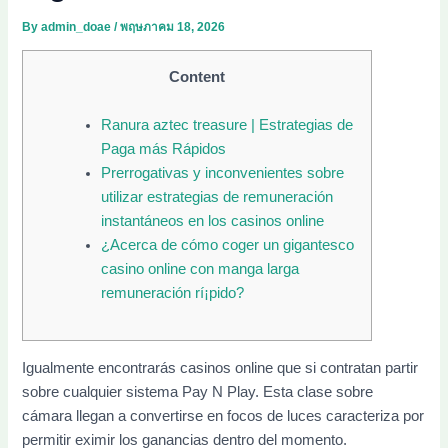
By
admin_doae
/
พฤษภาคม 18, 2026
Content
Ranura aztec treasure | Estrategias de
Paga más Rápidos
Prerrogativas y inconvenientes sobre
utilizar estrategias de remuneración
instantáneos en los casinos online
¿Acerca de cómo coger un gigantesco
casino online con manga larga
remuneración rí¡pido?
Igualmente encontrarás casinos online que si contratan partir
sobre cualquier sistema Pay N Play. Esta clase sobre
cámara llegan a convertirse en focos de luces caracteriza por
permitir eximir los ganancias dentro del momento.