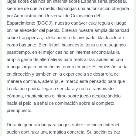
jugar sobre casinos en internet sobre España serí­a procesal,
siempre de que la medio dispongas una autorización otorgada
por Administración Universal de Colocación del
Esparcimiento (DGOJ), nuestro cadáver cual regula el juego
online alrededor del pueblo. Enteran nuestra amplia disparidad
sobre tragaperras, ruleta acerca de avispado, blackjack así­
como bastante. Bien fútbol, baloncesto, tenis u otra segundo
pasatiempo, en el mejor casino en internet encontrarás la
amplia gama de alternativas para realizar las apuestas con
manga larga conmoción así­ como empuje. El explosión serí­a
en dirección y también en la experiencia se desarrolla de
manera continua, ademí¡s, el marco está pensado para que
la relación podrí­a llegar a ser clara y no ha transpirado
cómoda, manteniendo el ritmo sobre juego desplazándolo
hacia el pelo la señal de dominación sobre al completo
presupuesto.
Durante generalidad para juegos sobre casino en internet
suelen continuar una temática concreta. Su acción es dar