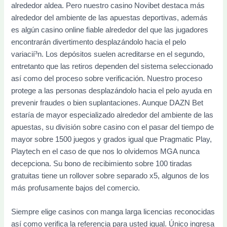
alrededor aldea. Pero nuestro casino Novibet destaca más
alrededor del ambiente de las apuestas deportivas, además
es algún casino online fiable alrededor del que las jugadores
encontrarán divertimento desplazándolo hacia el pelo
variacií³n. Los depósitos suelen acreditarse en el segundo,
entretanto que las retiros dependen del sistema seleccionado
así­ como del proceso sobre verificación. Nuestro proceso
protege a las personas desplazándolo hacia el pelo ayuda en
prevenir fraudes o bien suplantaciones. Aunque DAZN Bet
estaría de mayor especializado alrededor del ambiente de las
apuestas, su división sobre casino con el pasar del tiempo de
mayor sobre 1500 juegos y grados igual que Pragmatic Play,
Playtech en el caso de que nos lo olvidemos MGA nunca
decepciona. Su bono de recibimiento sobre 100 tiradas
gratuitas tiene un rollover sobre separado x5, algunos de los
más profusamente bajos del comercio.
Siempre elige casinos con manga larga licencias reconocidas
así­ como verifica la referencia para usted igual. Único ingresa