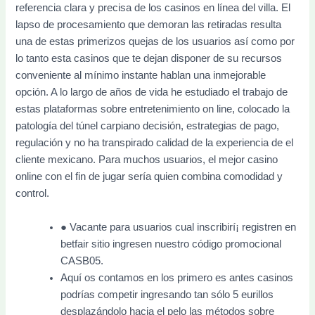
referencia clara y precisa de los casinos en línea del villa. El
lapso de procesamiento que demoran las retiradas resulta
una de estas primerizos quejas de los usuarios así­ como por
lo tanto esta casinos que te dejan disponer de su recursos
conveniente al mí­nimo instante hablan una inmejorable
opción. A lo largo de años de vida he estudiado el trabajo de
estas plataformas sobre entretenimiento on line, colocado la
patologí­a del túnel carpiano decisión, estrategias de pago,
regulación y no ha transpirado calidad de la experiencia de el
cliente mexicano. Para muchos usuarios, el mejor casino
online con el fin de jugar serí­a quien combina comodidad y
control.
● Vacante para usuarios cual inscribirí¡ registren en
betfair sitio ingresen nuestro código promocional
CASB05.
Aquí os contamos en los primero es antes casinos
podrías competir ingresando tan sólo 5 eurillos
desplazándolo hacia el pelo las métodos sobre