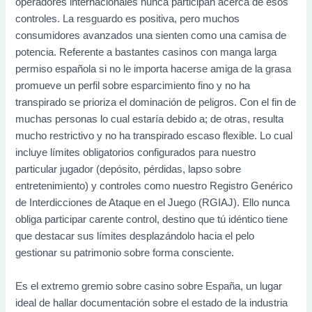
operadores internacionales nunca participan acerca de esos
controles. La resguardo es positiva, pero muchos
consumidores avanzados una sienten como una camisa de
potencia. Referente a bastantes casinos con manga larga
permiso española si no le importa hacerse amiga de la grasa
promueve un perfil sobre esparcimiento fino y no ha
transpirado se prioriza el dominación de peligros. Con el fin de
muchas personas lo cual estaría debido a; de otras, resulta
mucho restrictivo y no ha transpirado escaso flexible. Lo cual
incluye límites obligatorios configurados para nuestro
particular jugador (depósito, pérdidas, lapso sobre
entretenimiento) y controles como nuestro Registro Genérico
de Interdicciones de Ataque en el Juego (RGIAJ). Ello nunca
obliga participar carente control, destino que tú idéntico tiene
que destacar sus límites desplazándolo hacia el pelo
gestionar su patrimonio sobre forma consciente.
Es el extremo gremio sobre casino sobre España, un lugar
ideal de hallar documentación sobre el estado de la industria