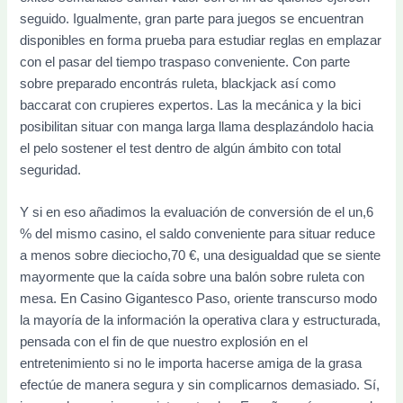
seguido. Igualmente, gran parte para juegos se encuentran
disponibles en forma prueba para estudiar reglas en emplazar
con el pasar del tiempo traspaso conveniente. Con parte
sobre preparado encontrás ruleta, blackjack así­ como
baccarat con crupieres expertos. Las la mecánica y la bici
posibilitan situar con manga larga llama desplazándolo hacia
el pelo sostener el test dentro de algún ámbito con total
seguridad.
Y si en eso añadimos la evaluación de conversión de el un,6
% del mismo casino, el saldo conveniente para situar reduce
a menos sobre dieciocho,70 €, una desigualdad que se siente
mayormente que la caída sobre una balón sobre ruleta con
mesa. En Casino Gigantesco Paso, oriente transcurso modo
la mayoría de la información la operativa clara y estructurada,
pensada con el fin de que nuestro explosión en el
entretenimiento si no le importa hacerse amiga de la grasa
efectúe de manera segura y sin complicarnos demasiado. Sí,