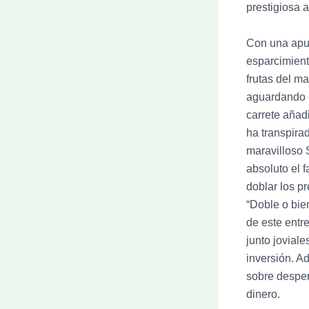
prestigiosa 
Con una apue
esparcimient
frutas del m
aguardando c
carrete añadi
ha transpira
maravilloso 
absoluto el 
doblar los p
“Doble o bie
de este entr
junto jovial
inversión. A
sobre desper
dinero.