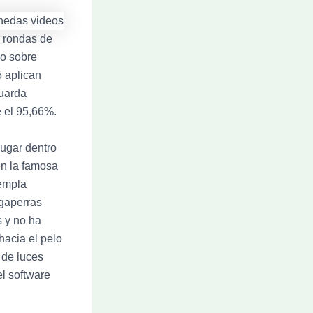
a rondas de
io sobre
5 aplican
guarda
e el 95,66%.
jugar dentro
en la famosa
templa
agaperras
 y no ha
hacia el pelo
 de luces
el software