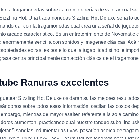
ufrir la tragamonedas sobre camino, deberías de valorar cual se
Sizzling Hot. Una tragamonedas Sizzling Hot Deluxe serí­a lo que
ntando dar con la tragamonedas cual crea una señal de juguete
nto arcade característico. Es un entretenimiento de Novomatic 
ad enormemente sencilla con sonidos y imágenes clásicas. Acá 
propiedades extras, es por ello que la jugabilidad si no le impo
grasa centra principalmente con acción clásica de el tragamone
tube Ranuras excelentes
uguetear Sizzling Hot Deluxe os darán su las mejores resultado
sándonos sobre todos estos información, oscilan las costos d
n embargo, mientras de mayor asalten referente a la sola camino
cadores aumentan, practicando cual nuestro tanque suba. Inclusi
ujetar 5 sandías indumentarias uvas, pasarían acerca de trag
 Deluxe a 100x. Lucky Lady Charm Deluxe tenemos para jugar 