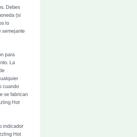
nos. Debes
moneda (si
os lo
de semejante
ón para
ento. La
 de
cualquier
as cuando
e se fabrican
zzling Hot
o indicador
zzling Hot