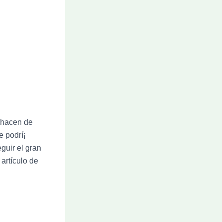
e hacen de
e podrí¡
guir el gran
artículo de