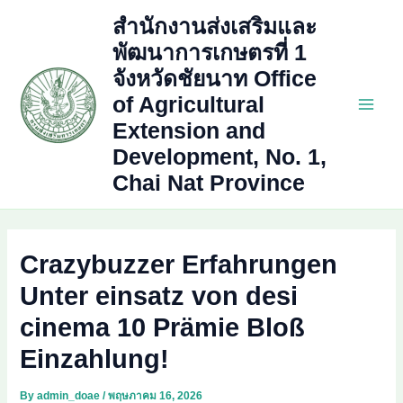
Skip
สำนักงานส่งเสริมและ
to
พัฒนาการเกษตรที่ 1
content
จังหวัดชัยนาท Office
of Agricultural
Main
Extension and
Development, No. 1,
Men
Chai Nat Province
Crazybuzzer Erfahrungen
Unter einsatz von desi
cinema 10 Prämie Bloß
Einzahlung!
By
admin_doae
/
พฤษภาคม 16, 2026