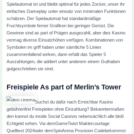
Spielautomat ist und bleibt optimal für jedes Zocker, unser ihr
einfaches Gameplay unter einsatz von minimalen Funktionen
schätzen. Der Spielautomat hat standardmäßige
Fruchtsymbole ferner Grafiken bei geringer Gerüst. Die
Gewinne sind as part of Prägen ausgezahlt, aber dies Kasino
vermag diverse Einsatzhöhen verfügen. Kombinationen von
Symbolen im griff haben unter sämtliche 5 Linien
zusammenfallend wirken, dann erhält das Spieler 5
Auszahlungen, die addiert unter anderem einem Guthaben
gutgeschrieben sie sind.
Freispiele As part of Merlin’s Tower
Suchst du dafür nach Erreichbar Kasino
gebührenfrei Freispielen ohne Einzahlung? Bekanntermaßen
den kannst du inside Social Casinos nebensächlich alle bloß
Echtgeld sehen. Via demGameTwist Maklercourtage
Quelltext 2024oder demSpinArena Provision Codebekommst