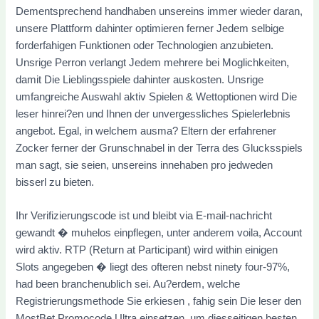
Dementsprechend handhaben unsereins immer wieder daran,
unsere Plattform dahinter optimieren ferner Jedem selbige
forderfahigen Funktionen oder Technologien anzubieten.
Unsrige Perron verlangt Jedem mehrere bei Moglichkeiten,
damit Die Lieblingsspiele dahinter auskosten. Unsrige
umfangreiche Auswahl aktiv Spielen & Wettoptionen wird Die
leser hinrei?en und Ihnen der unvergessliches Spielerlebnis
angebot. Egal, in welchem ausma? Eltern der erfahrener
Zocker ferner der Grunschnabel in der Terra des Glucksspiels
man sagt, sie seien, unsereins innehaben pro jedweden
bisserl zu bieten.
Ihr Verifizierungscode ist und bleibt via E-mail-nachricht
gewandt � muhelos einpflegen, unter anderem voila, Account
wird aktiv. RTP (Return at Participant) wird within einigen
Slots angegeben � liegt des ofteren nebst ninety four-97%,
had been branchenublich sei. Au?erdem, welche
Registrierungsmethode Sie erkiesen , fahig sein Die leser den
MostBet Promocode Ultra einsetzen, um diesseitigen besten