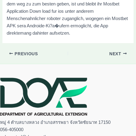
dem weg zu zum besten geben, ist und bleibt ihr Mostbet
Application Down load fur ios unter anderem
Menschenahnlicher roboter zuganglich, wogegen ein Mostbet
APK sera Androide-Ki?a�ufern ermoglicht, die App
direktemang dahinter aufsetzen.
PREVIOUS
NEXT
หมู่ 4 ตำบลบางหลวง อำเภอสรรพยา จังหวัดชัยนาท 17150
056-405000