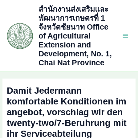
Skip
สำนักงานส่งเสริมและ
to
พัฒนาการเกษตรที่ 1
content
จังหวัดชัยนาท Office
of Agricultural
Main
Extension and
Development, No. 1,
Men
Chai Nat Province
Damit Jedermann
komfortable Konditionen im
angebot, vorschlag wir den
twenty-two/7-Beruhrung mit
ihr Serviceabteilung