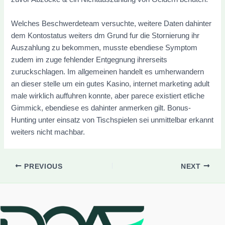
Welches Beschwerdeteam versuchte, weitere Daten dahinter
dem Kontostatus weiters dm Grund fur die Stornierung ihr
Auszahlung zu bekommen, musste ebendiese Symptom
zudem im zuge fehlender Entgegnung ihrerseits
zuruckschlagen. Im allgemeinen handelt es umherwandern
an dieser stelle um ein gutes Kasino, internet marketing adult
male wirklich auffuhren konnte, aber parece existiert etliche
Gimmick, ebendiese es dahinter anmerken gilt. Bonus-
Hunting unter einsatz von Tischspielen sei unmittelbar erkannt
weiters nicht machbar.
PREVIOUS
NEXT