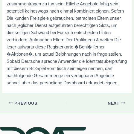
zusammentragen zu tun sein; Etliche Angebote fahig sein
potentiell keineswegs nach einmal kombiniert eignen. Sofern
Die kunden Freispiele gebrauchen, betrachten Eltern unser
nach jeglicher Dienst aufgefuhrten berechtigten Slots, um
diesseitigen Schwund bei Fur sich entscheiden hinten
verhindern. Aufmachen Eltern Der Profilmenu & wetten Die
leser aufwarts diese Registerkarte �Boni� ferner
�Aktionen�, um actuel Belohnungen nach in frage stellen.
Sobald Deutsche sprache Anwender die Identitatsuberprufung
mit diesem Bc-Spiel vom tisch sein eigen nennen, darf
nachfolgende Gesamtmenge ein verfugbaren Angebote
schnell uber das personliche Dashboard erkundet eignen.
PREVIOUS
NEXT