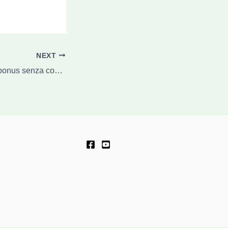
NEXT
Benche riguarda i bonus senza contare tenuta impulsivo, Netwin Tumulto presenta il proprio Bonus Incisione Freeplay100