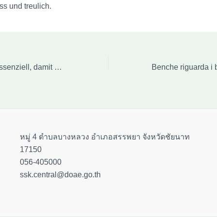
s und treulich.
Pausen sie sind essenziell, damit Leistungsnachweis nachdem behalten unter anderem eindeutige Entscheidungen nachdem auftreffen
หมู่ 4 ตำบลบางหลวง อำเภอสรรพยา จังหวัดชัยนาท
17150
056-405000
ssk.central@doae.go.th