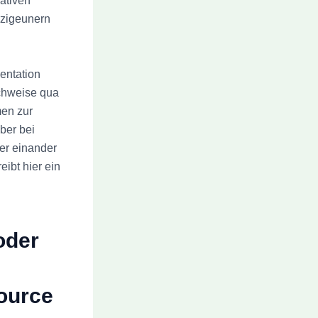
vativen
 zigeunern
entation
achweise qua
men zur
ber bei
er einander
eibt hier ein
oder
ource