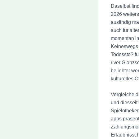
Daselbst fin
2026 weiters
ausfindig ma
auch fur alt
momentan im 
Keineswegs l
Todessto? fu
river Glanzs
beliebter we
kulturelles Of
Vergleiche 
und diesseit
Spielotheke
apps prasent
Zahlungsmogl
Erlaubnissch