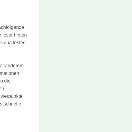
achfolgende
 leser hinten
rs qua festen
ter anderem
rmationen
o die
en
chwerpunkte
s schnelle