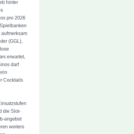
eb hinter
es
nos pro 2026
n Spielbanken
t aufmerksam
der (GGL),
nlose
es erwartet,
inos darf
erin
r Cocktails
insatzstufen
 die Slot-
eb-angebot
eren weiters