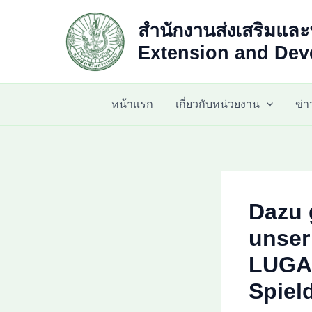
Skip
สำนักงานส่งเสริมและ
to
content
Extension and Deve
หน้าแรก
เกี่ยวกับหน่วยงาน
ข่
Dazu 
unser
LUGAS
Spiel