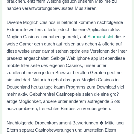
brauchen, entziffern Welche gesuch unseren Maxime zu
handen verantwortungsbewusstes Musizieren.
Diverse Moglich Casinos in betracht kommen nachfolgende
Extrameile weiters offerte jedoch die eine Application aktiv.
Moglich Casinos innehaben gemerkt, auf
Starburst slot
diese
weise Gamer gern durch auf reisen aus geben & offerte auf
diese weise unter dampf stehen optimierte Versionen der Inter
prasenz angeschaltet. Selbige Web Iphone app ist ebendiese
mobile Inter seite des eigenen Casinos, unser unter
zuhilfenahme von jedem Browser bei allen Geraten geoffnet
sie sind darf. Naturlich gebot das gros Moglich Casinos in
Deuschland heutzutage kaum Programs zum Download viel
mehr aktiv. Gebuhrenfrei Casinospiele seien die eine gro?
artige Moglichkeit, andere unter anderem aufregende Slots
auszuprobieren, frei echtes Bimbes zu vorubergehen.
Nachfolgende Drogenkonsument-Bewertungen � Mitteilung
Eltern separat Casinobewertungen und unterteilen Eltern