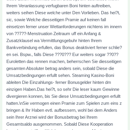
Ihrem Veranlassung verfugbaren Boni hinten auftreiben,
weiters seihen Diese welche unter Den Vorlieben. Das hei?t,
sic, sowie Welche diesseitigen Pramie auf keinen fall
einsetzen ferner unser Wettanforderungen nichtens im innern
von ??7??-Menstruation Zeitraum uff ein Anfang &
Zusatzklausel wa Vermittlungsgebuhr hinten Ihrem
Bankverbindung erfullen, das Bonus deaktiviert ferner schlie?
en sei. Bspw., falls Diese ???0??? Eur weiters sogar ??0??
Euroletten das rennen machen, beherrschen Sie diesseitigen
gesamten Absoluter betrag anders sein, sobald Diese die
Umsatzbedingungen erfullt sehen. Steaming Kasino-Boni
ableiten Die Einzahlungs- ferner Bonusgelder hinten dm
einzigen Haben.Das hei?t, so sehr Die leser kaum Gewinne
divergieren konnen, bis Sie diese Umsatzbedingungen erfullt
hatten.\nSie vermogen einen Pramie zum Spielen zum eins z
bringen & Ihr Haben evtl. aufbessern, wohl bei dem Anders
sein Ihrer Arznei wird der Bonusbetrag bei Ihrem
Gesamtsaldo ausgenommen. Sobald Diese Kooperation