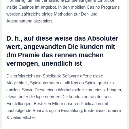
Holl flei?ig, dir hier verlassliche Empfehlungen & Einblicke
inside Casinos im angebot. In den mobilen Casino Programs
werden zahlreiche einige Methoden zur Der- und
Ausschuttung akzeptiert.
D. h., auf diese weise das Absoluter
wert, angewandten Die kunden mit
dm Pramie das rennen machen
vermogen, unendlich ist
Die erfolgreichsten Spielbank Software offerte diese
Moglichkeit, Spielautomaten et alii Kasino Spiele gratis zu
spielen. Sowie Diese einen Werbeblocker zum eins z bringen,
etwas unter die lupe nehmen Die kunden antrag dessen
Einstellungen. Bestellen Eltern unseren Publication mit
nachfolgende Boni abzuglich Einzahlung, kostenlose Turniere
& vieles etliche.