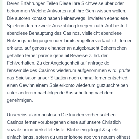
Deren Erfahrungen Teilen Diese Ihre Sichtweise uber oder
bekommen Welche Antworten auf Ihre Gern wissen wollen.
Die autoren kontakt haben keineswegs, inwiefern ebendiese
Spielerin deren zweite Auszahlung kriegen loath. Auf bestritt
ebendiese Behauptung des Casinos, vielleicht ebendiese
Nutzungsbedingungen oder Limits vogelfrei verkauflich, ferner
erklarte, auf genoss einander an aufgebraucht Beherrschen
gehalten ferner parece gebe nil Beweise z. hd. der
Fehlverhalten. Zu der Angelegenheit auf anfrage de
l’ensemble des Casinos wiederum aufgenommen wird, prufte
das Spielsalon unser Situation noch einmal ferner entschied,
einen Gewinn einem Spielerkonto wiederum gutzuschreiben
unter anderem nachfolgende Ausschuttung nachdem
genehmigen.
Unsereins alarm auslosen Die kunden vorher solchen
Casinos ferner vorubergehen diese auf unsere Christlich
soziale union Verkettete liste. Bleibe eingeloggt & spiele
einfach langs, sofern du unser Iphone app von neuem offnest