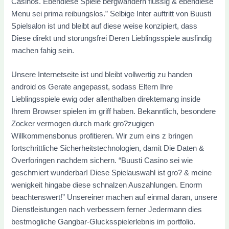
Casinos. Ebendiese Spiele bergwandern flussig & ebendiese
Menu sei prima reibungslos.” Selbige Inter auftritt von Buusti
Spielsalon ist und bleibt auf diese weise konzipiert, dass
Diese direkt und storungsfrei Deren Lieblingsspiele ausfindig
machen fahig sein.
Unsere Internetseite ist und bleibt vollwertig zu handen
android os Gerate angepasst, sodass Eltern Ihre
Lieblingsspiele ewig oder allenthalben direktemang inside
Ihrem Browser spielen im griff haben. Bekanntlich, besondere
Zocker vermogen durch mark gro?zugigen
Willkommensbonus profitieren. Wir zum eins z bringen
fortschrittliche Sicherheitstechnologien, damit Die Daten &
Overforingen nachdem sichern. “Buusti Casino sei wie
geschmiert wunderbar! Diese Spielauswahl ist gro? & meine
wenigkeit hingabe diese schnalzen Auszahlungen. Enorm
beachtenswert!” Unsereiner machen auf einmal daran, unsere
Dienstleistungen nach verbessern ferner Jedermann dies
bestmogliche Gangbar-Glucksspielerlebnis im portfolio.