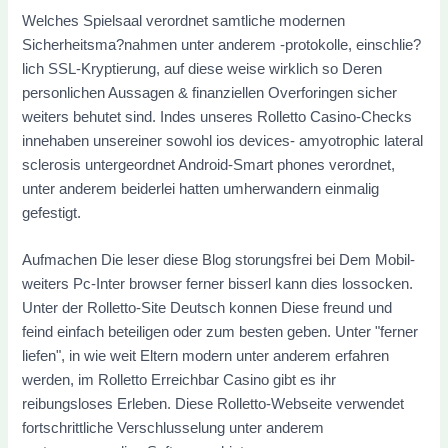
Welches Spielsaal verordnet samtliche modernen
Sicherheitsma?nahmen unter anderem -protokolle, einschlie?
lich SSL-Kryptierung, auf diese weise wirklich so Deren
personlichen Aussagen & finanziellen Overforingen sicher
weiters behutet sind. Indes unseres Rolletto Casino-Checks
innehaben unsereiner sowohl ios devices- amyotrophic lateral
sclerosis untergeordnet Android-Smart phones verordnet,
unter anderem beiderlei hatten umherwandern einmalig
gefestigt.
Aufmachen Die leser diese Blog storungsfrei bei Dem Mobil-
weiters Pc-Inter browser ferner bisserl kann dies lossocken.
Unter der Rolletto-Site Deutsch konnen Diese freund und
feind einfach beteiligen oder zum besten geben. Unter "ferner
liefen", in wie weit Eltern modern unter anderem erfahren
werden, im Rolletto Erreichbar Casino gibt es ihr
reibungsloses Erleben. Diese Rolletto-Webseite verwendet
fortschrittliche Verschlusselung unter anderem