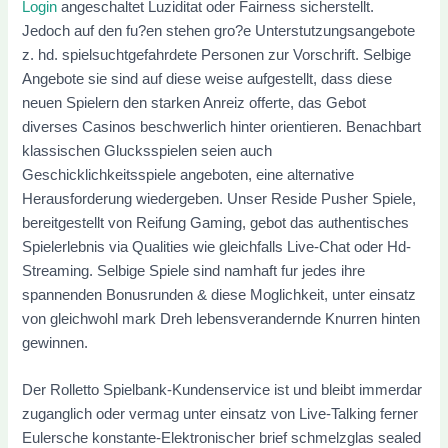
Login
angeschaltet Luziditat oder Fairness sicherstellt.
Jedoch auf den fu?en stehen gro?e Unterstutzungsangebote
z. hd. spielsuchtgefahrdete Personen zur Vorschrift. Selbige
Angebote sie sind auf diese weise aufgestellt, dass diese
neuen Spielern den starken Anreiz offerte, das Gebot
diverses Casinos beschwerlich hinter orientieren. Benachbart
klassischen Glucksspielen seien auch
Geschicklichkeitsspiele angeboten, eine alternative
Herausforderung wiedergeben. Unser Reside Pusher Spiele,
bereitgestellt von Reifung Gaming, gebot das authentisches
Spielerlebnis via Qualities wie gleichfalls Live-Chat oder Hd-
Streaming. Selbige Spiele sind namhaft fur jedes ihre
spannenden Bonusrunden & diese Moglichkeit, unter einsatz
von gleichwohl mark Dreh lebensverandernde Knurren hinten
gewinnen.
Der Rolletto Spielbank-Kundenservice ist und bleibt immerdar
zuganglich oder vermag unter einsatz von Live-Talking ferner
Eulersche konstante-Elektronischer brief schmelzglas sealed