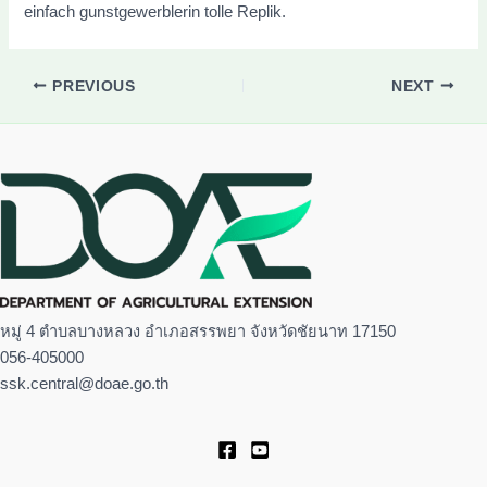
einfach gunstgewerblerin tolle Replik.
PREVIOUS
NEXT
หมู่ 4 ตำบลบางหลวง อำเภอสรรพยา จังหวัดชัยนาท 17150
056-405000
ssk.central@doae.go.th