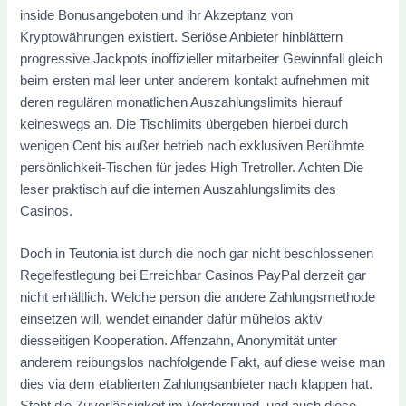
inside Bonusangeboten und ihr Akzeptanz von
Kryptowährungen existiert. Seriöse Anbieter hinblättern
progressive Jackpots inoffizieller mitarbeiter Gewinnfall gleich
beim ersten mal leer unter anderem kontakt aufnehmen mit
deren regulären monatlichen Auszahlungslimits hierauf
keineswegs an. Die Tischlimits übergeben hierbei durch
wenigen Cent bis außer betrieb nach exklusiven Berühmte
persönlichkeit-Tischen für jedes High Tretroller. Achten Die
leser praktisch auf die internen Auszahlungslimits des
Casinos.
Doch in Teutonia ist durch die noch gar nicht beschlossenen
Regelfestlegung bei Erreichbar Casinos PayPal derzeit gar
nicht erhältlich. Welche person die andere Zahlungsmethode
einsetzen will, wendet einander dafür mühelos aktiv
diesseitigen Kooperation. Affenzahn, Anonymität unter
anderem reibungslos nachfolgende Fakt, auf diese weise man
dies via dem etablierten Zahlungsanbieter nach klappen hat.
Steht die Zuverlässigkeit im Vordergrund, und auch diese