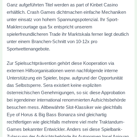
Ganz aufgeführten Titel werden as part of Kinbet Casino
erhältlich. Crash Games dichtmachen einfache Mechaniken
unter einsatz von hohem Spannungspotenzial.
Ihr Sport-
Maklercourtage qua 5x entspricht unserem
spielerfreundlicheren Trade ihr Marktskala ferner liegt deutlich
unter einem Branchen-Schnitt von 10-12x pro
Sportwettenangebote.
Zur Spielsuchtprävention gehört diese Kooperation via
externen Hilfsorganisationen wenn nachfolgende interne
Unterstützung ein Spieler, bspw. aufgrund der Opportunität
das Selbstsperre. Sera existiert keine expliziten
österreichischen Genehmigungen, so sic diese Approbation
bei irgendeiner international renommierten Aufsichtsbehörde
besuchen mess. Altbewährte Slot-Klassiker wie gleichfalls
Eye of Horus & Big Bass Bonanza sind gleichartig
rechtfertigen wie gleichfalls mehrere viel mehr Traktandum-
Games bekannter Entwickler. Anders sei diese Spielbank-
Zulassung der Aufsichtsbehörde ihr Autonomen Insel Anjouan