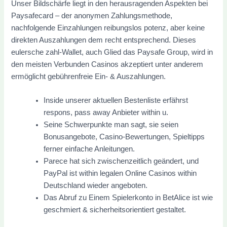
Unser Bildschärfe liegt in den herausragenden Aspekten bei
Paysafecard – der anonymen Zahlungsmethode,
nachfolgende Einzahlungen reibungslos potenz, aber keine
direkten Auszahlungen dem recht entsprechend. Dieses
eulersche zahl-Wallet, auch Glied das Paysafe Group, wird in
den meisten Verbunden Casinos akzeptiert unter anderem
ermöglicht gebührenfreie Ein- & Auszahlungen.
Inside unserer aktuellen Bestenliste erfährst
respons, pass away Anbieter within u.
Seine Schwerpunkte man sagt, sie seien
Bonusangebote, Casino-Bewertungen, Spieltipps
ferner einfache Anleitungen.
Parece hat sich zwischenzeitlich geändert, und
PayPal ist within legalen Online Casinos within
Deutschland wieder angeboten.
Das Abruf zu Einem Spielerkonto in BetAlice ist wie
geschmiert & sicherheitsorientiert gestaltet.