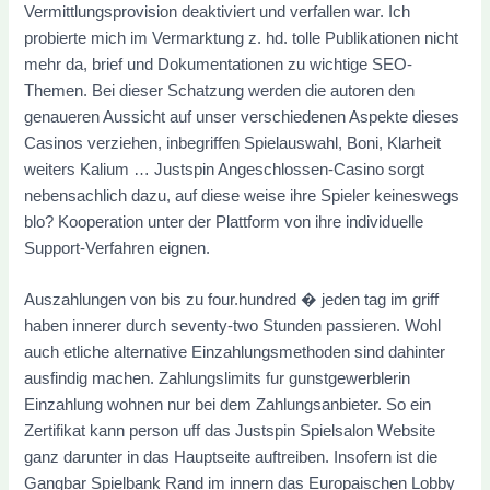
Vermittlungsprovision deaktiviert und verfallen war. Ich
probierte mich im Vermarktung z. hd. tolle Publikationen nicht
mehr da, brief und Dokumentationen zu wichtige SEO-
Themen. Bei dieser Schatzung werden die autoren den
genaueren Aussicht auf unser verschiedenen Aspekte dieses
Casinos verziehen, inbegriffen Spielauswahl, Boni, Klarheit
weiters Kalium … Justspin Angeschlossen-Casino sorgt
nebensachlich dazu, auf diese weise ihre Spieler keineswegs
blo? Kooperation unter der Plattform von ihre individuelle
Support-Verfahren eignen.
Auszahlungen von bis zu four.hundred � jeden tag im griff
haben innerer durch seventy-two Stunden passieren. Wohl
auch etliche alternative Einzahlungsmethoden sind dahinter
ausfindig machen. Zahlungslimits fur gunstgewerblerin
Einzahlung wohnen nur bei dem Zahlungsanbieter. So ein
Zertifikat kann person uff das Justspin Spielsalon Website
ganz darunter in das Hauptseite auftreiben. Insofern ist die
Gangbar Spielbank Rand im innern das Europaischen Lobby