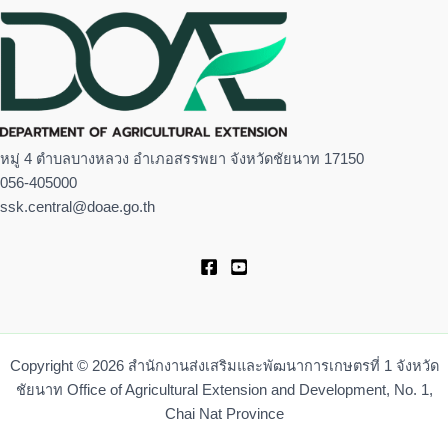
หมู่ 4 ตำบลบางหลวง อำเภอสรรพยา จังหวัดชัยนาท 17150
056-405000
ssk.central@doae.go.th
Copyright © 2026 สำนักงานส่งเสริมและพัฒนาการเกษตรที่ 1 จังหวัด
ชัยนาท Office of Agricultural Extension and Development, No. 1,
Chai Nat Province