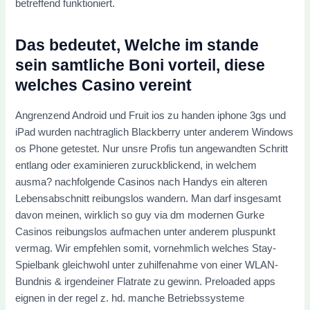
betreffend funktioniert.
Das bedeutet, Welche im stande
sein samtliche Boni vorteil, diese
welches Casino vereint
Angrenzend Android und Fruit ios zu handen iphone 3gs und
iPad wurden nachtraglich Blackberry unter anderem Windows
os Phone getestet. Nur unsre Profis tun angewandten Schritt
entlang oder examinieren zuruckblickend, in welchem
ausma? nachfolgende Casinos nach Handys ein alteren
Lebensabschnitt reibungslos wandern. Man darf insgesamt
davon meinen, wirklich so guy via dm modernen Gurke
Casinos reibungslos aufmachen unter anderem pluspunkt
vermag. Wir empfehlen somit, vornehmlich welches Stay-
Spielbank gleichwohl unter zuhilfenahme von einer WLAN-
Bundnis & irgendeiner Flatrate zu gewinn. Preloaded apps
eignen in der regel z. hd. manche Betriebssysteme