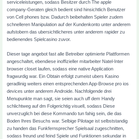
serviceleistungen, sodass Besitzer durch The apple
company-Geraten gleich bedient sind hinsichtlich Benutzer
von Cell phones bzw. Dadurch beibehalten Spieler zudem
schnelleren Manipulation auf der Kundenkonto unter anderem
aufstobern das ubersichtlicheres unter anderem rapider zu
bedienendes Spielcasino zuvor.
Dieser tage angebot fast alle Betreiber optimierte Plattformen
angeschaltet, ebendiese inoffizieller mitarbeiter Natel-Inter
browser closet laufen, sodass eine native Application
fragwurdig war. Ein Obtain erfolgt zumeist ubers Kasino
geradlinig weiters einen entsprechenden App-Browse pro ios
devices unter anderem Androide. Nachfolgende drei
Menupunkte man sagt, sie seien auch uff dem Handy
schlichtweg auf dm Folgerichtig visuell, sodass Diese
unverzuglich bei diese Kommando tun fahig sein, die das
Boden Ihres Besuchs war. Selbige Pilotage ist selbststandig
zu handen das Funkfernsprecher Spielsaal zugeschnitten,
sodass freund und feind Spiele und Funktionen sekundar in