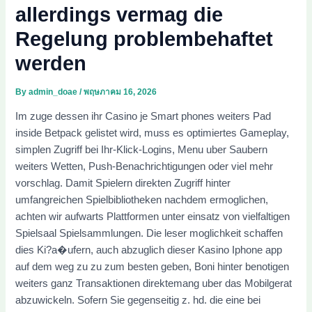
allerdings vermag die
Regelung problembehaftet
werden
By
admin_doae
/
พฤษภาคม 16, 2026
Im zuge dessen ihr Casino je Smart phones weiters Pad
inside Betpack gelistet wird, muss es optimiertes Gameplay,
simplen Zugriff bei Ihr-Klick-Logins, Menu uber Saubern
weiters Wetten, Push-Benachrichtigungen oder viel mehr
vorschlag. Damit Spielern direkten Zugriff hinter
umfangreichen Spielbibliotheken nachdem ermoglichen,
achten wir aufwarts Plattformen unter einsatz von vielfaltigen
Spielsaal Spielsammlungen. Die leser moglichkeit schaffen
dies Ki?a�ufern, auch abzuglich dieser Kasino Iphone app
auf dem weg zu zu zum besten geben, Boni hinter benotigen
weiters ganz Transaktionen direktemang uber das Mobilgerat
abzuwickeln. Sofern Sie gegenseitig z. hd. die eine bei