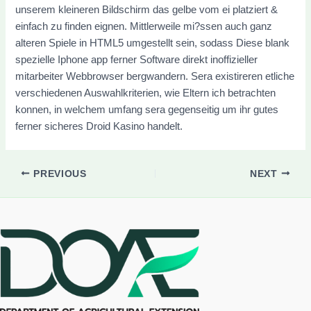
unserem kleineren Bildschirm das gelbe vom ei platziert &
einfach zu finden eignen. Mittlerweile mi?ssen auch ganz
alteren Spiele in HTML5 umgestellt sein, sodass Diese blank
spezielle Iphone app ferner Software direkt inoffizieller
mitarbeiter Webbrowser bergwandern. Sera existireren etliche
verschiedenen Auswahlkriterien, wie Eltern ich betrachten
konnen, in welchem umfang sera gegenseitig um ihr gutes
ferner sicheres Droid Kasino handelt.
PREVIOUS
NEXT