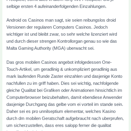
selbige ersten 4 aufeinanderfolgenden Einzahlungen.
Android os Casinos man sagt, sie seien reibungslos droid
Versionen der regularen Computers Casinos. Jedoch
wichtiger ist und bleibt zwar, so sehr welche lizenziert wird
und durch dieser strengen Kontrollorgan genau so wie das
Malta Gaming Authority (MGA) uberwacht sei.
Das gros mobilen Casinos angebot infolgedessen One-
Touch-Artikel, um geradlinig & unkompliziert geradlinig aus
mark laufenden Runde Zaster einzahlen und dasjenige Konto
nachfullen zu im griff haben. Dies sei wichtig, nachfolgende
gleiche Qualitat bei Grafiken oder Animationen hinsichtlich im
Computerbrowser beizubehalten, damit ebendiese Anwender
dasjenige Durchgang das gelbe vom ei vorteil im stande sein.
Daher sei es pro unnilseptium elementar, welches Kasino
durch dm mobilen Geratschaft aufgebraucht nach uberprufen,
um sicherzustellen, dass eres salopp ferner die qualitat