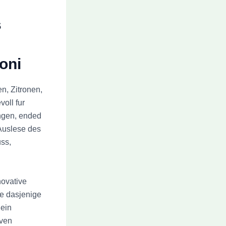
s
oni
n, Zitronen,
oll fur
ungen, ended
 Auslese des
uss,
novative
e dasjenige
 ein
iven