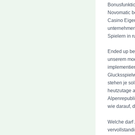
Bonusfunkti
Novomatic be
Casino Eige
unternehmen 
Spielern in 
Ended up bei
unserem mode
implementier
Glucksspielw
stehen je so
heutzutage a
Alpenrepubli
wie darauf, 
Welche darf
vervollstand