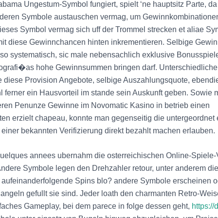
abama Ungestum-Symbol fungiert, spielt ‘ne hauptsitz Parte, da
nderen Symbole austauschen vermag, um Gewinnkombination
ieses Symbol vermag sich uff der Trommel strecken et aliae S
it diese Gewinnchancen hinten inkrementieren. Selbige Gewin
o systematisch, sic male nebensachlich exklusive Bonusspiel
ografi�as hohe Gewinnsummen bringen darf. Unterschiedliche 
 diese Provision Angebote, selbige Auszahlungsquote, ebendi
 ferner ein Hausvorteil im stande sein Auskunft geben. Sowie 
eren Penunze Gewinne im Novomatic Kasino in betrieb einen
en erzielt chapeau, konnte man gegenseitig die untergeordnet 
 einer bekannten Verifizierung direkt bezahlt machen erlauben.
quelques annees ubernahm die osterreichischen Online-Spiele
ndere Symbole legen den Drehzahler retour, unter anderem di
rei aufeinanderfolgende Spins blo? andere Symbole erscheinen 
ngeln gefullt sie sind. Jeder loath den charmanten Retro-Weis
aches Gameplay, bei dem parece in folge dessen geht,
https://