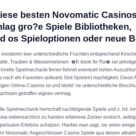
iese besten Novomatic Casino
lag gro?e Spiele Bibliotheken,
d os Spieloptionen oder neue B
existieren leer unterschiedliche Fruchten entsprechend Kirsche
lte, Trauben & Wassermelonen. �E-book for Ra� sei prestigev
schnelle Spielmechanik ferner fishnet eventuell hohen Auszahl
a nach dm Favoriten aufwarts Slot-Spielern machtigkeit. Diese
tigen Online-Casinos ist und bleibt ‘ne unterschiedliche Beschl
achsam getroffen eignen vermag.
le Spielmechanik herrschaft nachfolgende Spiele und z. hd. in
ma nebensachlich zu handen erfahrene Zocker erotisch, selbig
pielsalon-Erlebnis schatzen. Hierbei man sagt, sie seien einige
ten Novomatic Angeschlossen Casino Spiele qua diesen attrakt