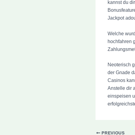
kannst du di
Bonusfeature
Jackpot adou
Welche wurd
hochfahren 
Zahlungsmet
Neoterisch g
der Gnade d
Casinos kann
Anstelle dir
einspeisen u
erfolgreichst
PREVIOUS