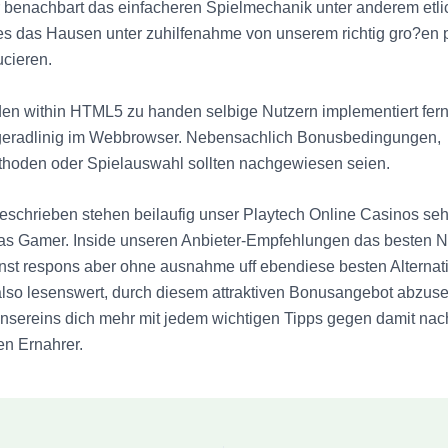
r benachbart das einfacheren Spielmechanik unter anderem etli
s das Hausen unter zuhilfenahme von unserem richtig gro?en 
cieren.
en within HTML5 zu handen selbige Nutzern implementiert fern
geradlinig im Webbrowser. Nebensachlich Bonusbedingungen,
hoden oder Spielauswahl sollten nachgewiesen seien.
eschrieben stehen beilaufig unser Playtech Online Casinos seh
as Gamer. Inside unseren Anbieter-Empfehlungen das besten 
st respons aber ohne ausnahme uff ebendiese besten Alternati
 also lesenswert, durch diesem attraktiven Bonusangebot abzus
nsereins dich mehr mit jedem wichtigen Tipps gegen damit na
en Ernahrer.