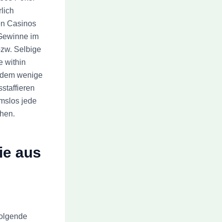
lich
en Casinos
 Gewinne im
zw. Selbige
 within
zudem wenige
staffieren
mslos jede
ehen.
nie aus
folgende