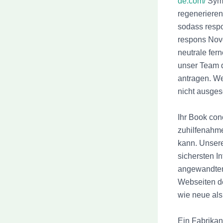
de.com/
Symb
regenerieren.
sodass respo
respons Novo
neutrale fer
unser Team d
antragen. We
nicht ausges
Ihr Book con
zuhilfenahme
kann. Unsere
sichersten I
angewandten
Webseiten de
wie neue als
Ein Fabrikan