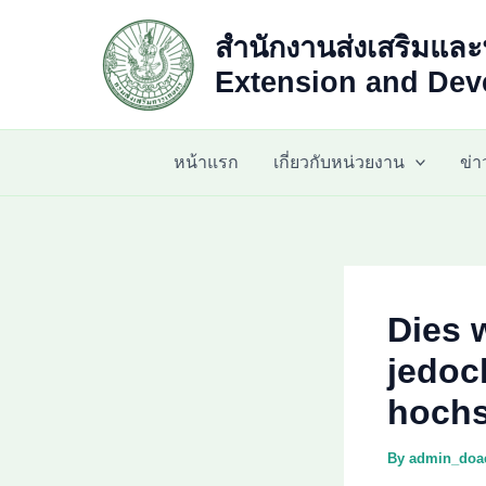
Skip
สำนักงานส่งเสริมและ
to
content
Extension and Deve
หน้าแรก
เกี่ยวกับหน่วยงาน
ข่
Dies 
jedoc
hochs
By
admin_do