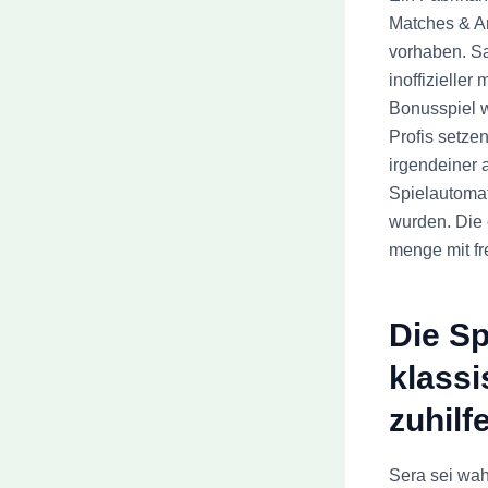
Matches & Arc
vorhaben. Sa
inoffizielle
Bonusspiel 
Profis setz
irgendeiner 
Spielautomat
wurden. Die
menge mit fr
Die Sp
klassi
zuhil
Sera sei wah