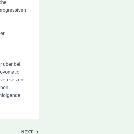
che
progressiven
er
r uber bei
Novomatic
ven setzen.
ehen,
chfolgende
NEXT