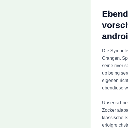
Ebend
vorsch
androi
Die Symbole 
Orangen, Spa
seine river 
up being ser
eigenen rich
ebendiese w
Unser schnel
Zocker alaba
klassische S
erfolgreichs